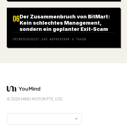
Der Zusammenbruch von BitMart:
06
Kein schlechtes Management,
sondern ein geplanter Exit-Scam
CHINESISCH
137.269
AUFRUFE
VOR 6 TAGEN
©
2026
MIND MOTOR PTE. LTD.