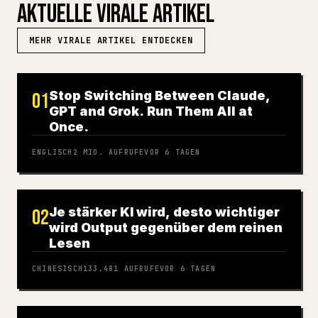
AKTUELLE VIRALE ARTIKEL
MEHR VIRALE ARTIKEL ENTDECKEN
Stop Switching Between Claude,
01
GPT and Grok. Run Them All at
Once.
ENGLISCH
2 MIO.
AUFRUFE
VOR 6 TAGEN
Je stärker KI wird, desto wichtiger
02
wird Output gegenüber dem reinen
Lesen
CHINESISCH
133.481
AUFRUFE
VOR 6 TAGEN