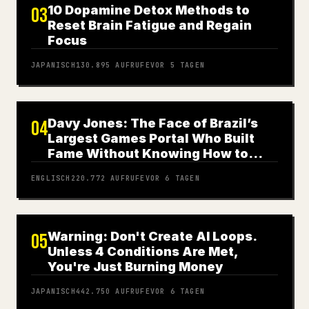
10 Dopamine Detox Methods to
03
Reset Brain Fatigue and Regain
Focus
JAPANISCH
130.895
AUFRUFE
VOR 5 TAGEN
Davy Jones: The Face of Brazil’s
04
Largest Games Portal Who Built
Fame Without Knowing How to
Play
ENGLISCH
220.772
AUFRUFE
VOR 6 TAGEN
Warning: Don't Create AI Loops.
05
Unless 4 Conditions Are Met,
You're Just Burning Money
JAPANISCH
442.750
AUFRUFE
VOR 6 TAGEN