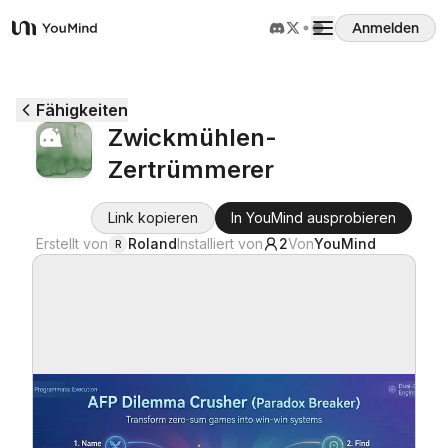
Anmelden
YouMind
Übersicht
Fähigkeiten
Zwickmühlen-
Anwendungsfälle
Zertrümmerer
Fähigkeiten
Link kopieren
In YouMind ausprobieren
Erstellt von
Roland
Installiert von
2
Von
YouMind
R
Prompts
Preise
Download