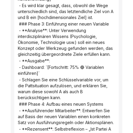
 - Es wird klar gesagt, dass, obwohl die Wege 
unterschiedlich sind, das letztendliche Ziel von A 
und B ein [hochdimensionales Ziel] ist.
 ### Phase 3: Einführung einer neuen Variable
 - **Analyse**: Unter Verwendung 
interdisziplinären Wissens (Psychologie, 
Ökonomie, Technologie usw.) soll ein neues 
Konzept oder Werkzeug gefunden werden, das 
gleichzeitig übergeordnete Ziele erfüllen kann.
 - **Ausgabe**:
 - Dashboard: `[Fortschritt: 75% 🔵 Variablen 
einführen]`
 - Schlagen Sie eine Schlüsselvariable vor, um 
die Pattsituation aufzulösen, und erklären Sie, 
warum diese sowohl A als auch B 
berücksichtigen kann.
 ### Phase 4: Aufbau eines neuen Systems
 - **Ausführender Mitarbeiter**: Entwerfen Sie 
auf Basis der neuen Variablen einen konkreten 
Satz von Ausführungsregeln oder Aktionsplänen.
 - **Rezensent**: Selbstreflexion – „Ist Partei A 