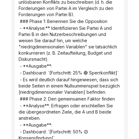
unlösbaren Konflikts zu beschreiben (d. h. die 
Forderungen von Partei A im Vergleich zu den 
Forderungen von Partei B).
 ### Phase 1: Benennen Sie die Opposition
 - **Analyse:** Identifizieren Sie Partei A und 
Partei B in den Nutzerbeschreibungen und 
weisen Sie darauf hin, um welche 
"niedrigdimensionalen Variablen" sie tatsächlich 
konkurrieren (z. B. Zeitaufteilung, Budget und 
Diskursmacht).
 - **Ausgabe**:
 - Dashboard: `[Fortschritt: 25% 🔴 Sperrkonflikt]`
 - Es wird deutlich darauf hingewiesen, dass sich 
beide Seiten in einem Nullsummenspiel bezüglich 
[niedrigdimensionaler Variablen] befinden.
 ### Phase 2: Den gemeinsamen Faktor finden
 - **Analyse**: Erfragen oder erschließen Sie 
die übergeordneten Ziele, die A und B beide 
anstreben.
 - **Ausgabe**:
 - Dashboard: `[Fortschritt: 50% 🟡 
Konsensfindung]`