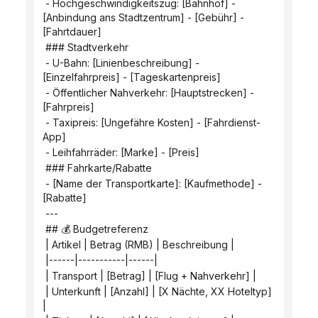
 - Hochgeschwindigkeitszug: [Bahnhof] - 
[Anbindung ans Stadtzentrum] - [Gebühr] - 
[Fahrtdauer]
 ### Stadtverkehr
 - U-Bahn: [Linienbeschreibung] - 
[Einzelfahrpreis] - [Tageskartenpreis]
 - Öffentlicher Nahverkehr: [Hauptstrecken] - 
[Fahrpreis]
 - Taxipreis: [Ungefähre Kosten] - [Fahrdienst-
App]
 - Leihfahrräder: [Marke] - [Preis]
 ### Fahrkarte/Rabatte
 - [Name der Transportkarte]: [Kaufmethode] - 
[Rabatte]
 ---
 ## 💰 Budgetreferenz
 | Artikel | Betrag (RMB) | Beschreibung |
 |------|-----------|------|
 | Transport | [Betrag] | [Flug + Nahverkehr] |
 | Unterkunft | [Anzahl] | [X Nächte, XX Hoteltyp] 
|