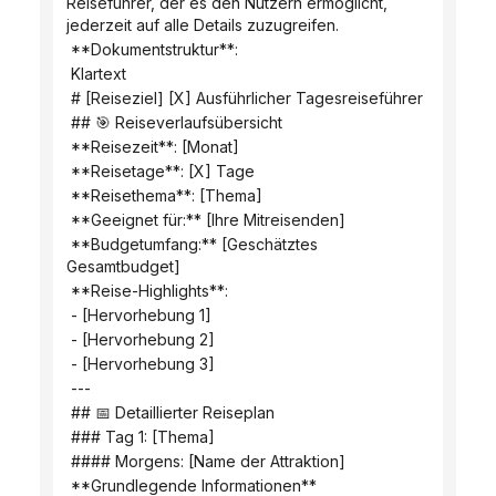
Reiseführer, der es den Nutzern ermöglicht, 
jederzeit auf alle Details zuzugreifen.
 **Dokumentstruktur**:
 Klartext
 # [Reiseziel] [X] Ausführlicher Tagesreiseführer
 ## 🎯 Reiseverlaufsübersicht
 **Reisezeit**: [Monat]
 **Reisetage**: [X] Tage
 **Reisethema**: [Thema]
 **Geeignet für:** [Ihre Mitreisenden]
 **Budgetumfang:** [Geschätztes 
Gesamtbudget]
 **Reise-Highlights**:
 - [Hervorhebung 1]
 - [Hervorhebung 2]
 - [Hervorhebung 3]
 ---
 ## 📅 ​​Detaillierter Reiseplan
 ### Tag 1: [Thema]
 #### Morgens: [Name der Attraktion]
 **Grundlegende Informationen**