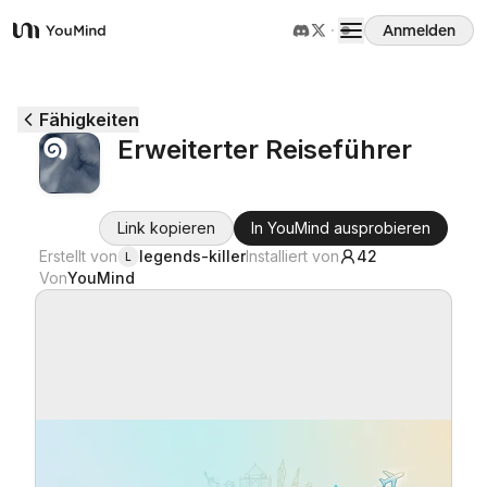
Anmelden
YouMind
Übersicht
Fähigkeiten
Erweiterter Reiseführer
Anwendungsfälle
Link kopieren
In YouMind ausprobieren
Fähigkeiten
Erstellt von
legends-killer
Installiert von
42
L
Von
YouMind
Prompts
Preise
Download