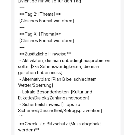
[Wichtige Hinweise für den Tag]
 ---
 **Tag 2: [Thema]**
 [Gleiches Format wie oben]
 ---
 **Tag X: [Thema]**
 [Gleiches Format wie oben]
 ---
 **Zusätzliche Hinweise**
 - Aktivitäten, die man unbedingt ausprobieren 
sollte: [3-5 Sehenswürdigkeiten, die man 
gesehen haben muss]
 - Alternativplan: [Plan B bei schlechtem 
Wetter/Sperrung]
 - Lokale Besonderheiten: [Kultur und 
Etikette/Dialekt/Zahlungsmethoden]
 - Sicherheitshinweis: [Tipps zu 
Sicherheit/Gesundheit/Betrugsprävention]
 ```
 **Checkliste Blitzschutz (Muss abgehakt 
werden)**: