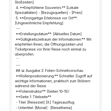
Stoßzeiten]
 4. **Empfohlene Souvenirs:** [Lokale 
Spezialitäten] - [Bezugsquellen] - [Preis]
 5. **Einzigartige Erlebnisse vor Ort**: 
[Ungewöhnliche Empfehlung]
 ---
 **Erstellungsdatum**: [Aktuelles Datum]
 **Gültigkeitszeitraum der Informationen:** Wir 
empfehlen Ihnen, die Öffnungszeiten und 
Ticketpreise vor Ihrer Reise noch einmal zu 
überprüfen.
 ```
 ---
 ## 📊 Ausgabe 2: Folien-Schnellvorschau
 **Rollenpositionierung:** Schneller Zugriff auf 
wichtige Informationen, praktisch zum Stöbern 
während der Reise.
 **Folienstruktur** (Seiten 10-15):
 **Seite 1: Titelseite**
 - Titel: [Reiseziel] [X] Tagesausflug
 - Untertitel: [Monat] · [Reisethema]