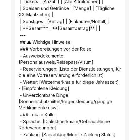
 | Tickets | [Anzahl] | [Alle Attraktionen] |
 | Speisen und Getränke | [Menge] | [Tägliche 
XX Mahlzeiten] |
 | Sonstiges | [Betrag] | [Einkaufen/Notfall] |
 | **Gesamt** | **[Gesamtbetrag]** | |
 ---
 ## ⚠️ Wichtige Hinweise
 ### Vorbereitungen vor der Reise
 - Ausweisdokumente: 
[Personalausweis/Reisepass/Visum]
 - Reservierungen: [Liste der Dienstleistungen, für 
die eine Vorreservierung erforderlich ist]
 - Wetter: [Wettermerkmale für diese Jahreszeit] 
- [Empfohlene Kleidung]
 - Unverzichtbare Dinge: 
[Sonnenschutzmittel/Regenkleidung/gängige 
Medikamente usw.]
 ### Lokale Kultur
 - Sprache: [Dialektmerkmale/Gebräuchliche 
Redewendungen]
 - Zahlung: [Barzahlung/Mobile Zahlung Status]