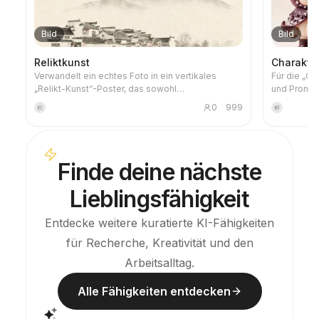
Bild
Bild
Reliktkunst
Charakter
Verwandelt ein echtes Foto in ein vertikales
Für die „O
„Relikt-Kunst“-Poster, das sowohl
und Prompts
dokumentarischen als auch künstlerischen Wert
die allen v
0
999
积
鲜
hat: Oben bleibt das unveränderte Originalfoto
entsprechen
erhalten, unten wird auf warmem Papier oder in
Charaktere 
einem zurückhaltenden Lichtraum ein aus dem
Generierung
Foto abgeleitetes Erinnerungsmotiv komprimiert.
Mit diesem 
Finde deine nächste
Es ist kein gewöhnliches Illustrations- oder
Verluste w
Dekoposter, sondern extrahiert mit wenigen
Bildgeneri
Lieblingsfähigkeit
Tintenflächen, weichen Kanten, weißen Schnitten
und spärlichen Linien Beziehungen von
Architektur, Stadt, Wasser, Straßen, menschlichem
Entdecke weitere kuratierte KI-Fähigkeiten
Maßstab, Horizont und Licht, sodass das Motiv
für Recherche, Kreativität und den
auch in Miniaturansichten erkennbar bleibt. Das
Gesamtbild betont Ruhe, Zurückhaltung und eine
Arbeitsalltag.
moderne druckgrafische Qualität. Die Farben
werden aus dem Originalfoto übernommen, mit
Alle Fähigkeiten entdecken
tiefem Blau, Tintenschwarz, Graugrün,
Steinfarben oder gedeckten warmen Tönen, und