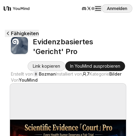
Anmelden
YouMind
Übersicht
Fähigkeiten
Evidenzbasiertes
Anwendungsfälle
'Gericht' Pro
Fähigkeiten
Link kopieren
In YouMind ausprobieren
Erstellt von
Bozman
Installiert von
7
Kategorie
Bilder
B
Von
YouMind
Prompts
Preise
Download