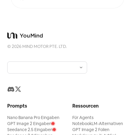
bei passender Gelegenheit wird ein kleiner
warmer Farbakzent hinzugefügt. Die Überschrift
bleibt bewusst klein, poetisch und wie eine
Ausstellungsbeschriftung, ohne aufdringlich zu
wirken. Es eignet sich für minimalistische
Kunstposter, Serien von Fotografie-Relikten,
Architektur- und Stadtbild-Poster, abstrakte
redaktionelle Fotografie, Galerie-artige
Fotocover sowie für visuelle Serien, die auf
©
2026
MIND MOTOR PTE. LTD.
mobilen Plattformen wie Douyin verbreitet
werden. Das Endprodukt behält den echten Inhalt
des Originalfotos bei und schafft darunter einen
stabilen, serienhaften „Erinnerungsabdruck“,
sodass jedes Foto eine eigene Stimmung und
eine erweiterbare visuelle Identität erhält.
Prompts
Ressourcen
Nano Banana Pro Eingaben
Für Agents
GPT Image 2 Eingaben
NotebookLM-Alternativen
Seedance 2.5 Eingaben
GPT Image 2 Folien