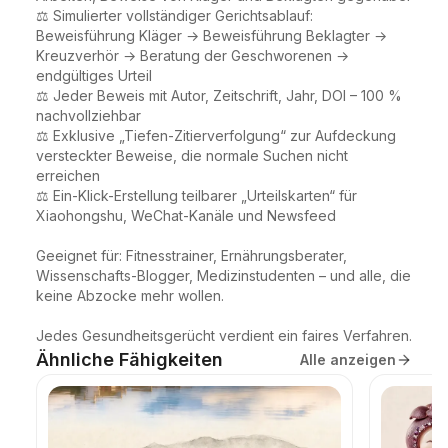
⚖️ Simulierter vollständiger Gerichtsablauf: 
Beweisführung Kläger → Beweisführung Beklagter → 
Kreuzverhör → Beratung der Geschworenen → 
endgültiges Urteil

⚖️ Jeder Beweis mit Autor, Zeitschrift, Jahr, DOI – 100 % 
nachvollziehbar

⚖️ Exklusive „Tiefen-Zitierverfolgung“ zur Aufdeckung 
versteckter Beweise, die normale Suchen nicht 
erreichen

⚖️ Ein-Klick-Erstellung teilbarer „Urteilskarten“ für 
Xiaohongshu, WeChat-Kanäle und Newsfeed

Geeignet für: Fitnesstrainer, Ernährungsberater, 
Wissenschafts-Blogger, Medizinstudenten – und alle, die 
keine Abzocke mehr wollen.

Jedes Gesundheitsgerücht verdient ein faires Verfahren.
Ähnliche Fähigkeiten
Alle anzeigen