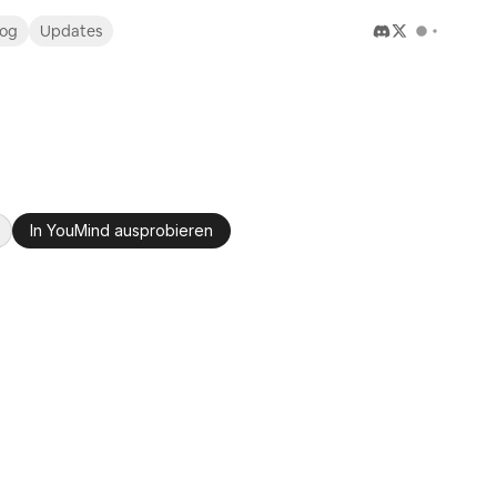
log
Updates
In YouMind ausprobieren