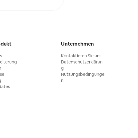
odukt
Unternehmen
ls
Kontaktieren Sie uns
eiterung
Datenschutzerklärun
p
g
ise
Nutzungsbedingunge
g
n
ates