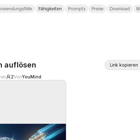
nwendungsfälle
Fähigkeiten
Prompts
Preise
Download
B
n auflösen
Link kopieren
 von
2
Von
YouMind