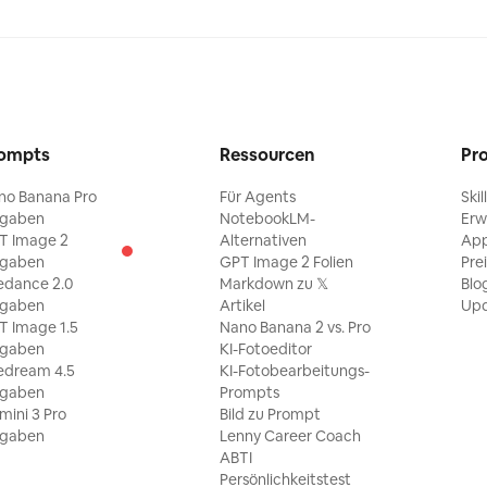
ompts
Ressourcen
Pr
no Banana Pro
Für Agents
Skil
ngaben
NotebookLM-
Erw
T Image 2
Alternativen
Ap
ngaben
GPT Image 2 Folien
Pre
edance 2.0
Markdown zu 𝕏
Blo
ngaben
Artikel
Upd
T Image 1.5
Nano Banana 2 vs. Pro
ngaben
KI-Fotoeditor
edream 4.5
KI-Fotobearbeitungs-
ngaben
Prompts
ini 3 Pro
Bild zu Prompt
ngaben
Lenny Career Coach
ABTI
Persönlichkeitstest