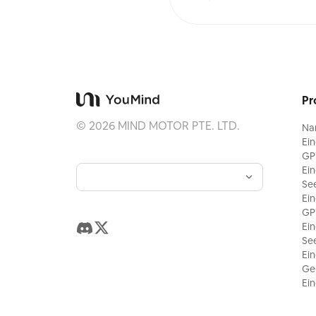
Pr
©
2026
MIND MOTOR PTE. LTD.
Na
Ei
GP
Ei
Se
Ei
GP
Ei
Se
Ei
Gem
Ei