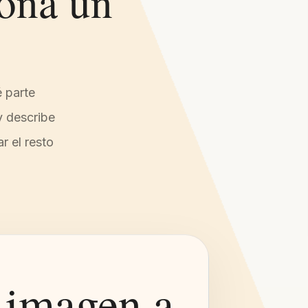
iona un
é parte
y describe
r el resto
 imagen a