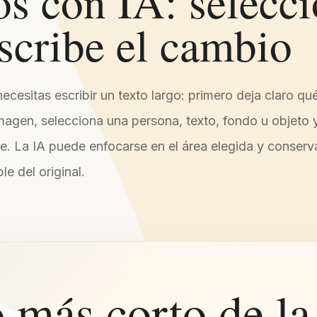
os con IA: selecc
scribe el cambio
ecesitas escribir un texto largo: primero deja claro qu
magen, selecciona una persona, texto, fondo u objeto 
te. La IA puede enfocarse en el área elegida y conserva
le del original.
 más corto de la