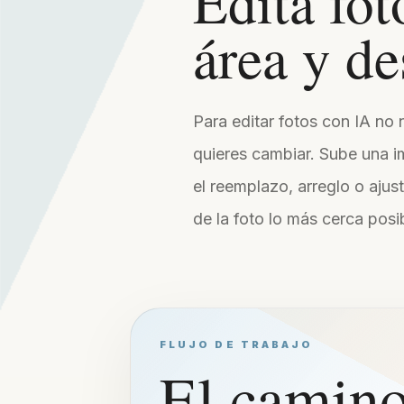
Edita fot
área y de
Para editar fotos con IA no n
quieres cambiar. Sube una i
el reemplazo, arreglo o ajus
de la foto lo más cerca posib
FLUJO DE TRABAJO
El camino