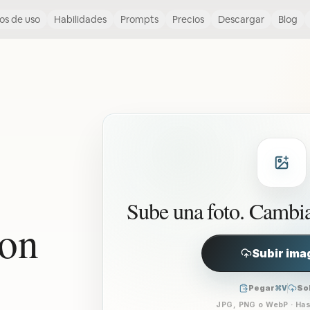
os de uso
Habilidades
Prompts
Precios
Descargar
Blog
Sube una foto. Cambia
con
Subir ima
Pegar
So
⌘V
JPG, PNG o WebP · Ha