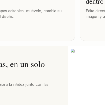
dentro
apas editables, muévelo, cambia su
Edita dire
l diseño.
imagen y a
as, en un solo
jora la nitidez junto con las