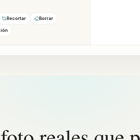
Recortar
Borrar
ción
foto reales que 