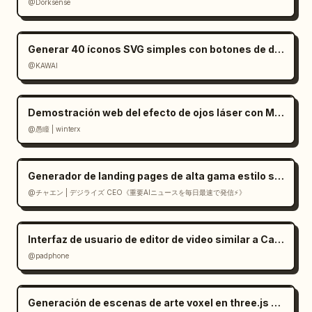
@Dorksense
Generar 40 íconos SVG simples con botones de descarga
@KAWAI
Demostración web del efecto de ojos láser con Mediapipe y Three.js
@愚瞳 | winterx
Generador de landing pages de alta gama estilo suizo en React
@チャエン | デジライズ CEO《重要AIニュースを毎日最速で発信⚡️》
Interfaz de usuario de editor de video similar a CapCut en Gemini
@padphone
Generación de escenas de arte voxel en three.js a partir de una imagen