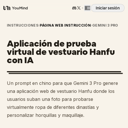
Iniciar sesión
YouMind
Resumen
INSTRUCCIONES
›
PÁGINA WEB INSTRUCCIÓN
›
GEMINI 3 PRO
Aplicación de prueba
Casos de uso
virtual de vestuario Hanfu
con IA
Habilidades
Prompts
Un prompt en chino para que Gemini 3 Pro genere
una aplicación web de vestuario Hanfu donde los
Precios
usuarios suban una foto para probarse
virtualmente ropa de diferentes dinastías y
personalizar horquillas y maquillaje.
Descargar