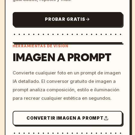
PROBAR GRATIS
HERRAMIENTAS DE VISIÓN
IMAGEN A PROMPT
/imagine prompt: cinemati
Convierte cualquier foto en un prompt de imagen
c, cyberpunk sunset, neon
IA detallado. El conversor gratuito de imagen a
colors, 8k --v 6.0
prompt analiza composición, estilo e iluminación
para recrear cualquier estética en segundos.
CONVERTIR IMAGEN A PROMPT