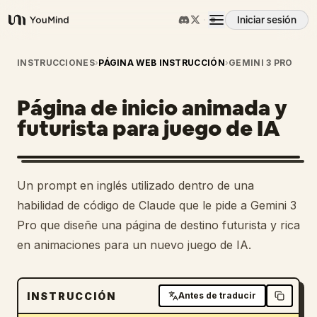
Iniciar sesión
YouMind
Resumen
INSTRUCCIONES
›
PÁGINA WEB INSTRUCCIÓN
›
GEMINI 3 PRO
Página de inicio animada y
Casos de uso
futurista para juego de IA
Habilidades
Un prompt en inglés utilizado dentro de una
Prompts
habilidad de código de Claude que le pide a Gemini 3
Pro que diseñe una página de destino futurista y rica
en animaciones para un nuevo juego de IA.
Precios
Descargar
INSTRUCCIÓN
Antes de traducir