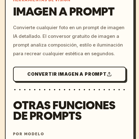
HERRAMIENTAS DE VISIÓN
IMAGEN A PROMPT
/imagine prompt: cinemati
Convierte cualquier foto en un prompt de imagen
c, cyberpunk sunset, neon
IA detallado. El conversor gratuito de imagen a
colors, 8k --v 6.0
prompt analiza composición, estilo e iluminación
para recrear cualquier estética en segundos.
CONVERTIR IMAGEN A PROMPT
OTRAS FUNCIONES
DE PROMPTS
POR MODELO