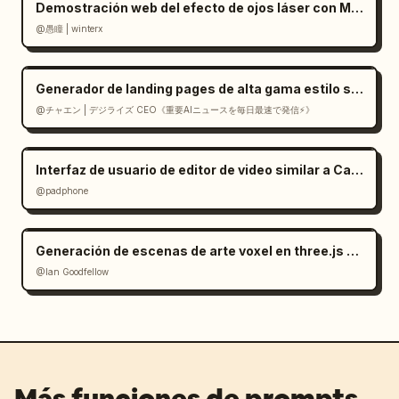
Demostración web del efecto de ojos láser con Mediapipe y Three.js
@愚瞳 | winterx
Generador de landing pages de alta gama estilo suizo en React
@チャエン | デジライズ CEO《重要AIニュースを毎日最速で発信⚡️》
Interfaz de usuario de editor de video similar a CapCut en Gemini
@padphone
Generación de escenas de arte voxel en three.js a partir de una imagen
@Ian Goodfellow
Más funciones de prompts