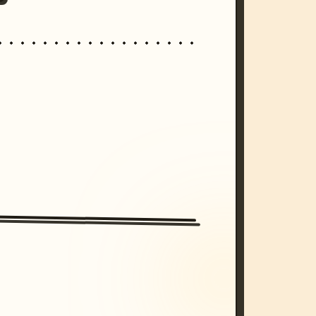
/imagine prompt: cinematic, cyberpunk s
unset, neon colors, 8k --v 6.0