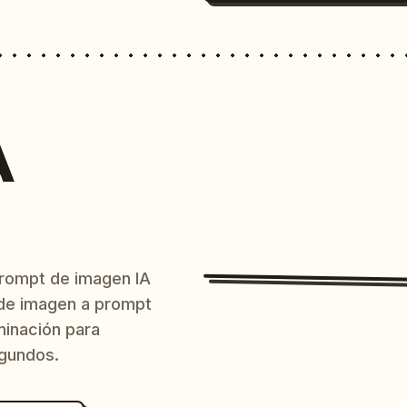
A
prompt de imagen IA
o de imagen a prompt
uminación para
egundos.