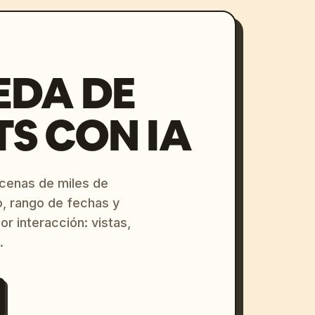
EDA DE
S CON IA
ecenas de miles de
o, rango de fechas y
or interacción: vistas,
.