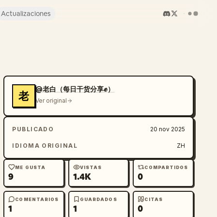
Actualizaciones
@老白（每日干货分享✊）
老
Ver original
PUBLICADO
20 nov 2025
IDIOMA ORIGINAL
ZH
ME GUSTA
VISTAS
COMPARTIDOS
9
1.4K
0
COMENTARIOS
GUARDADOS
CITAS
1
1
0