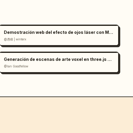
Demostración web del efecto de ojos láser con Mediapipe y Three.js
@愚瞳 | winterx
Generación de escenas de arte voxel en three.js a partir de una imagen
@Ian Goodfellow