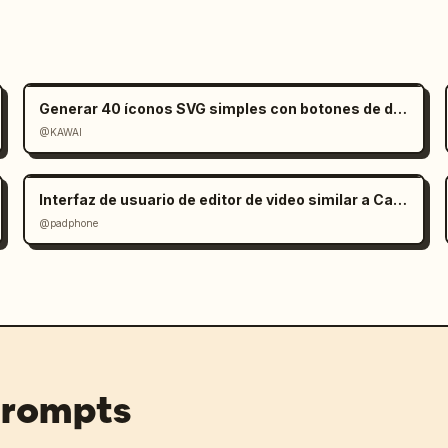
Generar 40 íconos SVG simples con botones de descarga
@KAWAI
Interfaz de usuario de editor de video similar a CapCut en Gemini
@padphone
prompts