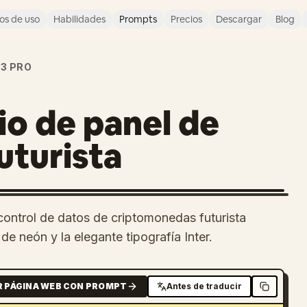
os de uso
Habilidades
Prompts
Precios
Descargar
Blog
 3 PRO
io de panel de
uturista
control de datos de criptomonedas futurista
e neón y la elegante tipografía Inter.
R PÁGINA WEB CON PROMPT
Antes de traducir