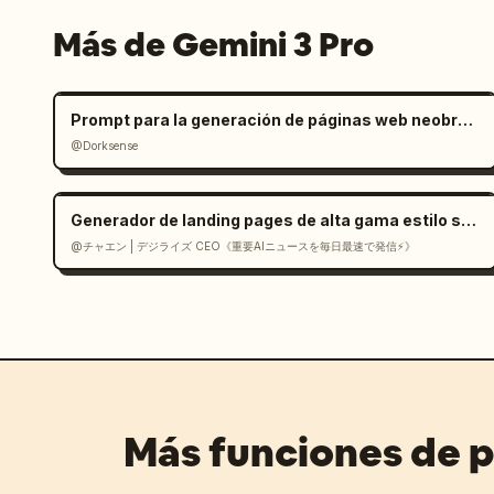
Más de Gemini 3 Pro
Prompt para la generación de páginas web neobrutalistas
@Dorksense
Generador de landing pages de alta gama estilo suizo en React
@チャエン | デジライズ CEO《重要AIニュースを毎日最速で発信⚡️》
Más funciones de 