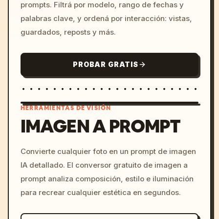
prompts. Filtrá por modelo, rango de fechas y
palabras clave, y ordená por interacción: vistas,
guardados, reposts y más.
PROBAR GRATIS
HERRAMIENTAS DE VISIÓN
IMAGEN A PROMPT
/imagine prompt: cinemati
Convierte cualquier foto en un prompt de imagen
c, cyberpunk sunset, neon
IA detallado. El conversor gratuito de imagen a
colors, 8k --v 6.0
prompt analiza composición, estilo e iluminación
para recrear cualquier estética en segundos.