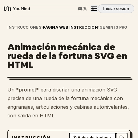
Iniciar sesión
YouMind
Resumen
INSTRUCCIONES
›
PÁGINA WEB INSTRUCCIÓN
›
GEMINI 3 PRO
Animación mecánica de
Casos de uso
rueda de la fortuna SVG en
HTML
Habilidades
Prompts
Un *prompt* para diseñar una animación SVG
precisa de una rueda de la fortuna mecánica con
Precios
engranajes, articulaciones y cabinas autonivelantes,
con salida en HTML.
Descargar
INSTRUCCIÓN
Antes de traducir