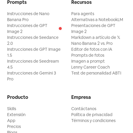
Prompts
Recursos
Instrucciones de Nano
Para agents
Banana Pro
Alternativas a NotebookLM
Instrucciones de GPT
Presentaciones de GPT
Image 2
Image 2
Instrucciones de Seedance
Markdown a artículo de 𝕏
2.0
Nano Banana 2 vs. Pro
Instrucciones de GPT Image
Editor de fotos con IA
1.5
Prompts de fotos
Instrucciones de Seedream
Imagen a prompt
4.5
Lenny Career Coach
Instrucciones de Gemini 3
Test de personalidad ABTI
Pro
Producto
Empresa
Skills
Contáctanos
Extensión
Política de privacidad
App
Términos y condiciones
Precios
Blogs