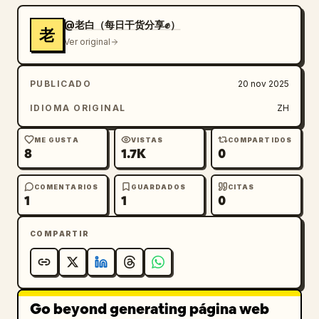
@老白（每日干货分享✊）
老
Ver original
PUBLICADO
20 nov 2025
IDIOMA ORIGINAL
ZH
ME GUSTA
VISTAS
COMPARTIDOS
8
1.7K
0
COMENTARIOS
GUARDADOS
CITAS
1
1
0
COMPARTIR
Go beyond generating página web