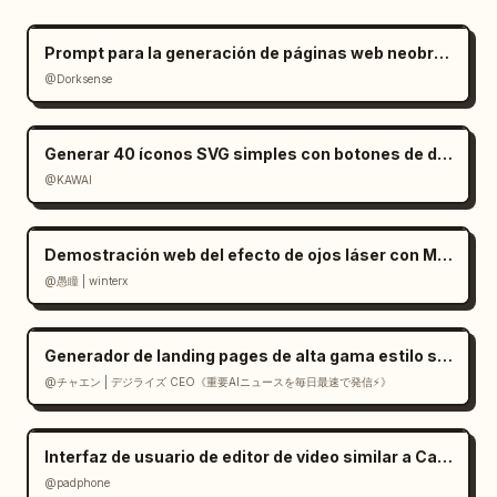
Prompt para la generación de páginas web neobrutalistas
@Dorksense
Generar 40 íconos SVG simples con botones de descarga
@KAWAI
Demostración web del efecto de ojos láser con Mediapipe y Three.js
@愚瞳 | winterx
Generador de landing pages de alta gama estilo suizo en React
@チャエン | デジライズ CEO《重要AIニュースを毎日最速で発信⚡️》
Interfaz de usuario de editor de video similar a CapCut en Gemini
@padphone