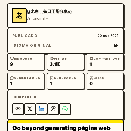
@老白（每日干货分享✊）
老
Ver original
PUBLICADO
20 nov 2025
IDIOMA ORIGINAL
EN
ME GUSTA
VISTAS
COMPARTIDOS
9
3.1K
1
COMENTARIOS
GUARDADOS
CITAS
1
1
0
COMPARTIR
Go beyond generating página web