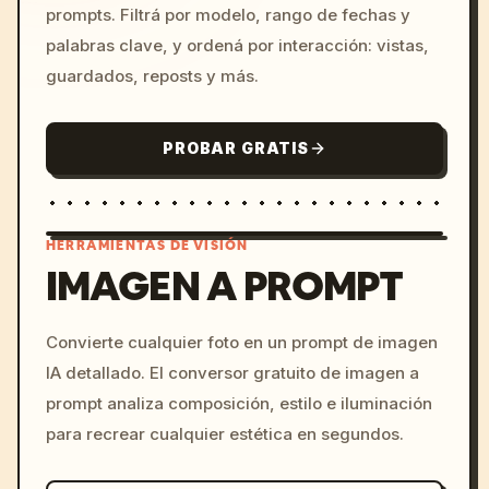
prompts. Filtrá por modelo, rango de fechas y
palabras clave, y ordená por interacción: vistas,
guardados, reposts y más.
PROBAR GRATIS
HERRAMIENTAS DE VISIÓN
IMAGEN A PROMPT
/imagine prompt: cinemati
Convierte cualquier foto en un prompt de imagen
c, cyberpunk sunset, neon
IA detallado. El conversor gratuito de imagen a
colors, 8k --v 6.0
prompt analiza composición, estilo e iluminación
para recrear cualquier estética en segundos.