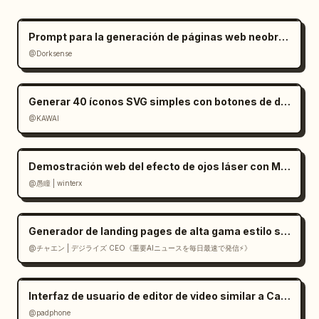
Prompt para la generación de páginas web neobrutalistas
@Dorksense
Generar 40 íconos SVG simples con botones de descarga
@KAWAI
Demostración web del efecto de ojos láser con Mediapipe y Three.js
@愚瞳 | winterx
Generador de landing pages de alta gama estilo suizo en React
@チャエン | デジライズ CEO《重要AIニュースを毎日最速で発信⚡️》
Interfaz de usuario de editor de video similar a CapCut en Gemini
@padphone