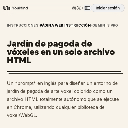
Iniciar sesión
YouMind
Resumen
INSTRUCCIONES
›
PÁGINA WEB INSTRUCCIÓN
›
GEMINI 3 PRO
Jardín de pagoda de
Casos de uso
vóxeles en un solo archivo
HTML
Habilidades
Prompts
Un *prompt* en inglés para diseñar un entorno de
jardín de pagoda de arte voxel colorido como un
Precios
archivo HTML totalmente autónomo que se ejecute
en Chrome, utilizando cualquier biblioteca de
voxel/WebGL.
Descargar