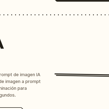
A
prompt de imagen IA
o de imagen a prompt
uminación para
egundos.