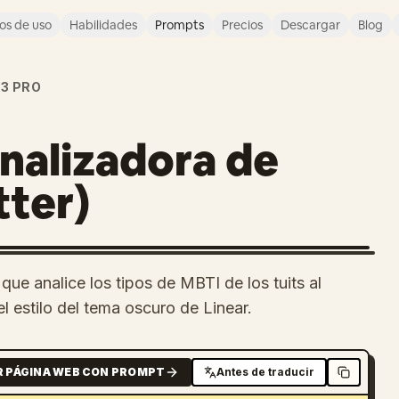
os de uso
Habilidades
Prompts
Precios
Descargar
Blog
 3 PRO
nalizadora de
tter)
ue analice los tipos de MBTI de los tuits al
 estilo del tema oscuro de Linear.
R PÁGINA WEB CON PROMPT
Antes de traducir