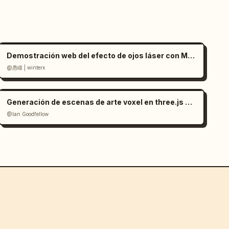
Demostración web del efecto de ojos láser con Mediapipe y Three.js
@愚瞳 | winterx
Generación de escenas de arte voxel en three.js a partir de una imagen
@Ian Goodfellow