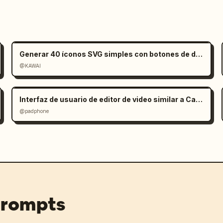
Generar 40 íconos SVG simples con botones de descarga
@KAWAI
Interfaz de usuario de editor de video similar a CapCut en Gemini
@padphone
prompts