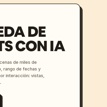
EDA DE
S CON IA
ecenas de miles de
o, rango de fechas y
or interacción: vistas,
.