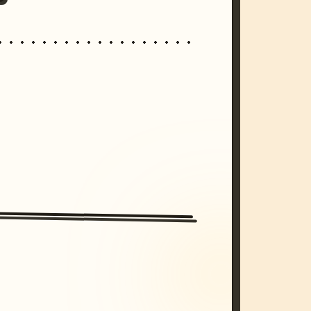
/imagine prompt: cinematic, cyberpunk s
unset, neon colors, 8k --v 6.0