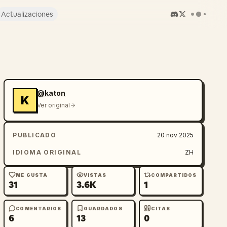
Actualizaciones
@katon
K
Ver original
PUBLICADO
20 nov 2025
IDIOMA ORIGINAL
ZH
ME GUSTA
VISTAS
COMPARTIDOS
31
3.6K
1
COMENTARIOS
GUARDADOS
CITAS
6
13
0