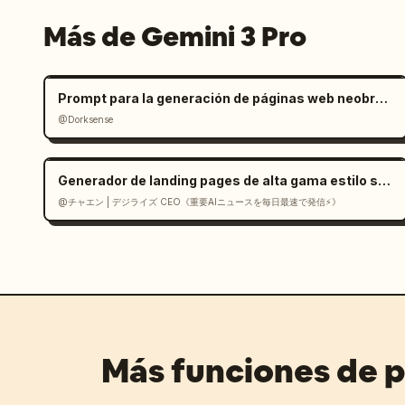
Más de Gemini 3 Pro
Prompt para la generación de páginas web neobrutalistas
@Dorksense
Generador de landing pages de alta gama estilo suizo en React
@チャエン | デジライズ CEO《重要AIニュースを毎日最速で発信⚡️》
Más funciones de 