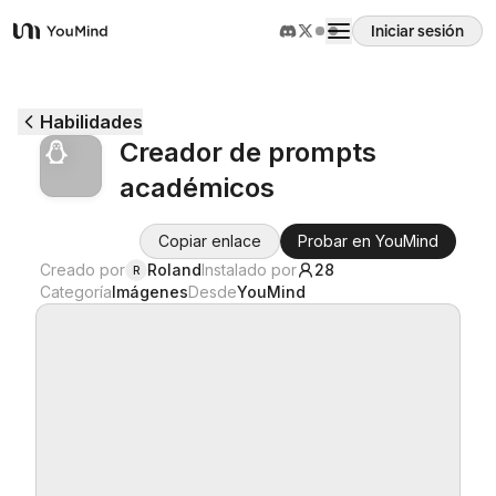
Iniciar sesión
YouMind
Resumen
Habilidades
Creador de prompts
Casos de uso
académicos
Habilidades
Copiar enlace
Probar en YouMind
Creado por
Roland
Instalado por
28
R
Categoría
Imágenes
Desde
YouMind
Prompts
Precios
Descargar