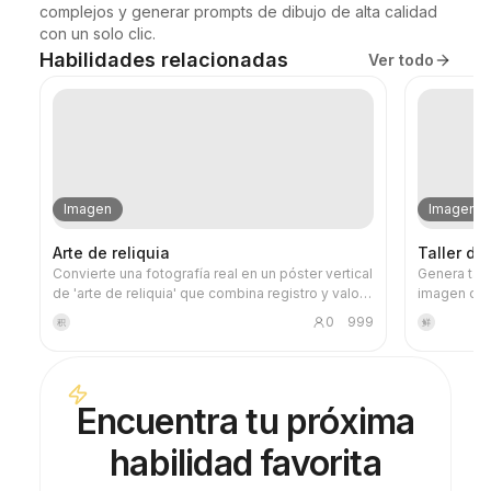
complejos y generar prompts de dibujo de alta calidad 
con un solo clic.
Habilidades relacionadas
Ver todo
Imagen
Imagen
Arte de reliquia
Taller de
Convierte una fotografía real en un póster vertical
Genera tar
de 'arte de reliquia' que combina registro y valor
imagen de 
artístico: la parte superior conserva la fotografía
especifica
0
999
积
鲜
original sin alterar, y la parte inferior, mediante un
mundo de fr
papel cálido o un espacio de luz contenido,
finalizados 
comprime un motivo conmemorativo derivado de
verificando
la foto. No es una ilustración común ni un póster
generar las
Encuentra tu próxima
decorativo, sino que, con pocos bloques de tinta,
evitar raz
bordes suavizados, cortes de espacio en blanco
durante el
habilidad favorita
y líneas dispersas, destila la arquitectura, la
ciudad, el agua, las carreteras, la escala humana,
la línea del horizonte y las relaciones de luz y