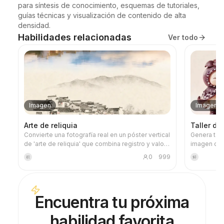
para síntesis de conocimiento, esquemas de tutoriales, 
guías técnicas y visualización de contenido de alta 
densidad.
Habilidades relacionadas
Ver todo
Imagen
Imagen
Arte de reliquia
Taller de
Convierte una fotografía real en un póster vertical
Genera tar
de 'arte de reliquia' que combina registro y valor
imagen de 
artístico: la parte superior conserva la fotografía
especifica
0
999
积
鲜
original sin alterar, y la parte inferior, mediante un
mundo de fr
papel cálido o un espacio de luz contenido,
finalizados 
comprime un motivo conmemorativo derivado de
verificando
la foto. No es una ilustración común ni un póster
generar las
Encuentra tu próxima
decorativo, sino que, con pocos bloques de tinta,
evitar raz
bordes suavizados, cortes de espacio en blanco
durante el
habilidad favorita
y líneas dispersas, destila la arquitectura, la