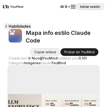
Iniciar sesión
YouMind
Resumen
Habilidades
Mapa info estilo Claude
Casos de uso
Code
Habilidades
Copiar enlace
Probar en YouMind
Creado por
Nico@YouMind
Instalado por
101
N
Categoría
Imágenes
Desde
YouMind
Prompts
Precios
Descargar