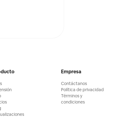
oducto
Empresa
ls
Contáctanos
ensión
Política de privacidad
p
Términos y
cios
condiciones
g
ualizaciones