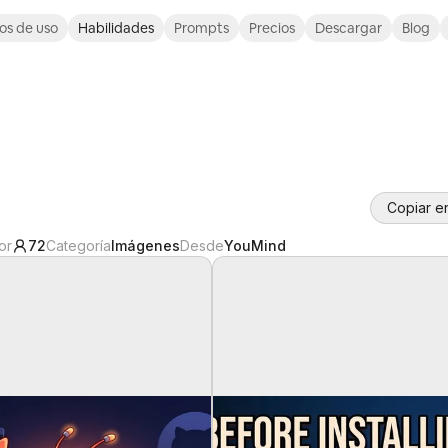
os de uso
Habilidades
Prompts
Precios
Descargar
Blog
Copiar e
or
72
Categoría
Imágenes
Desde
YouMind