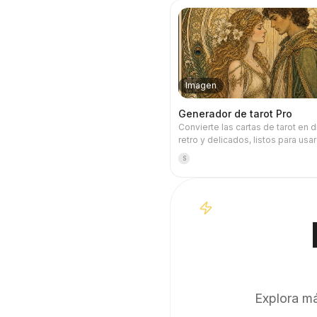
Imagen
Generador de tarot Pro
Convierte las cartas de tarot en 
retro y delicados, listos para us
fondo de pantalla del móvil. Indíc
S
tema favorito (como mitología nó
algún anime o IP de videojuego)
cartas quieres sacar, y generará
de tarot con estilo coherente y
significados hermosos. Admite e
completo de 78 cartas, un grupo
seleccionadas. Las imágenes so
refinadas y duraderas, sin la sen
plástica de la IA. Se puede comb
las tareas programadas de YouM
sacar e interpretar cartas autom
Explora má
cada mañana (requiere configurar