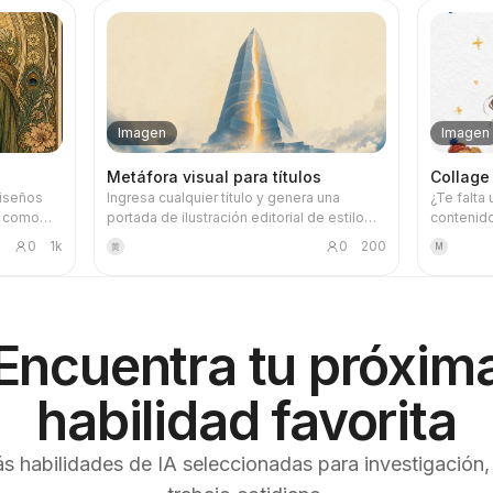
Imagen
Imagen
Metáfora visual para títulos
Collage
diseños
Ingresa cualquier título y genera una
¿Te falta
ar como
portada de ilustración editorial de estilo
contenido
ale tu
"metáfora elegante" que responde
memorabl
0
1k
0
200
黄
M
rdica,
fielmente al título: textura de pintura
ilustració
 o qué
granulada, paleta sobria de azul neblina,
personaje
 imágenes
blanco marfil y acentos cálidos, una sola
cotidiano
metáfora visual, mucho espacio en blanco
mano. Per
l juego
y formato horizontal 16:9. Ideal para
Encuentra tu próxim
 o algunas
portadas de noticias, podcasts, artículos y
n
newsletters.
sación
habilidad favorita
inar con
ind para
áticamente
s habilidades de IA seleccionadas para investigación,
 la tarea