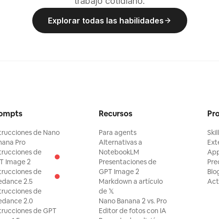
trabajo cotidiano.
Explorar todas las habilidades
ompts
Recursos
Pr
trucciones de Nano
Para agents
Skil
nana Pro
Alternativas a
Ext
trucciones de
NotebookLM
Ap
T Image 2
Presentaciones de
Pre
trucciones de
GPT Image 2
Blo
edance 2.5
Markdown a artículo
Act
trucciones de
de 𝕏
edance 2.0
Nano Banana 2 vs. Pro
trucciones de GPT
Editor de fotos con IA