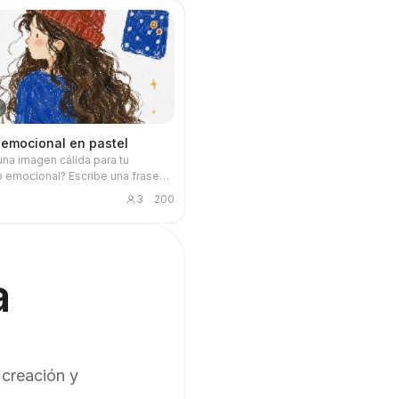
 emocional en pastel
 una imagen cálida para tu
 emocional? Escribe una frase
e o una emoción y recibe una
3
200
n reconfortante en pastel al óleo:
s dibujados a mano, objetos
s esparcidos y la frase escrita a
fecta para cada publicación.
a
 creación y