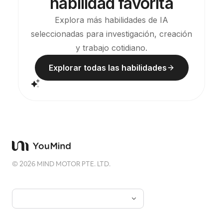
habilidad favorita
proviene. S
la fuente y
Explora más habilidades de IA
entrevistas 
seleccionadas para investigación, creación
interpreta
un “el com
y trabajo cotidiano.
por autorid
directamen
Explorar todas las habilidades
confiable”.
internet y
sin confund
un enlace para 
al día antes
¿No tienes
anteriores?
anterior, l
términos cl
recorre lo a
archivo de
©
2026
MIND MOTOR PTE. LTD.
afiches ofi
incluye una
investiga l
Tomatoes e 
promoción y la reali
de pascua 
después de