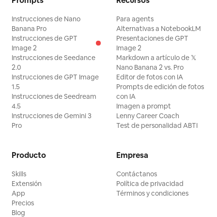
Prompts
Recursos
Instrucciones de Nano
Para agents
Banana Pro
Alternativas a NotebookLM
Instrucciones de GPT
Presentaciones de GPT
Image 2
Image 2
Instrucciones de Seedance
Markdown a artículo de 𝕏
2.0
Nano Banana 2 vs. Pro
Instrucciones de GPT Image
Editor de fotos con IA
1.5
Prompts de edición de fotos
Instrucciones de Seedream
con IA
4.5
Imagen a prompt
Instrucciones de Gemini 3
Lenny Career Coach
Pro
Test de personalidad ABTI
Producto
Empresa
Skills
Contáctanos
Extensión
Política de privacidad
App
Términos y condiciones
Precios
Blog