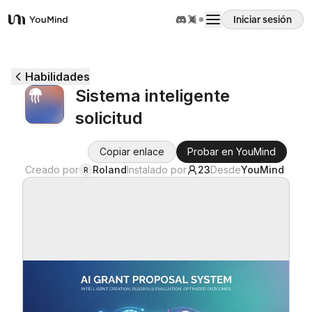
Iniciar sesión
YouMind
Resumen
Habilidades
Sistema inteligente
Casos de uso
solicitud
Habilidades
Copiar enlace
Probar en YouMind
Creado por
Roland
Instalado por
23
Desde
YouMind
R
Prompts
Precios
Descargar