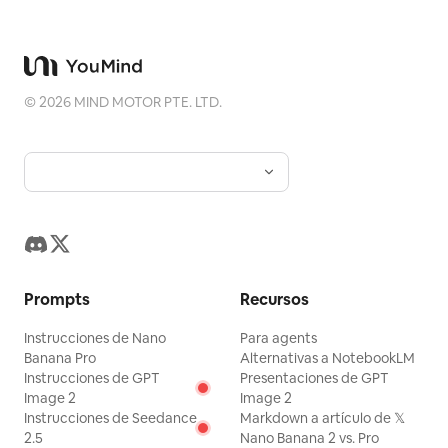
protagonismo. Es adecuado para crear pósters
de arte minimalista, series de reliquias
fotográficas, pósters de imágenes
arquitectónicas y urbanas, fotografía editorial
abstracta, portadas de fotos con estética de
galería, y series visuales para difusión móvil en
©
2026
MIND MOTOR PTE. LTD.
plataformas como Douyin. El resultado final
conserva el contenido real de la fotografía
original, y a la vez establece una 'marca de
memoria' con una sensación de serie estable en
la parte inferior, dando a cada foto una emoción
independiente y una identidad visual extensible.
Prompts
Recursos
Instrucciones de Nano
Para agents
Banana Pro
Alternativas a NotebookLM
Instrucciones de GPT
Presentaciones de GPT
Image 2
Image 2
Instrucciones de Seedance
Markdown a artículo de 𝕏
2.5
Nano Banana 2 vs. Pro