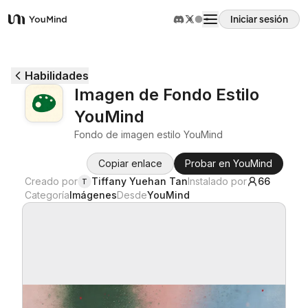
Iniciar sesión
YouMind
Resumen
Habilidades
Imagen de Fondo Estilo
Casos de uso
YouMind
Fondo de imagen estilo YouMind
Habilidades
Copiar enlace
Probar en YouMind
Creado por
Tiffany Yuehan Tan
Instalado por
66
T
Prompts
Categoría
Imágenes
Desde
YouMind
Precios
Descargar