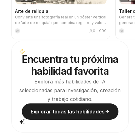
Arte de reliquia
Taller de
Convierte una fotografía real en un póster vertical
Genera tar
de 'arte de reliquia' que combina registro y valor
generación 
artístico: la parte superior conserva la fotografía
lateral y t
0
999
积
鲜
original sin alterar, y la parte inferior, mediante un
especificac
papel cálido o un espacio de luz contenido,
mundo de la
comprime un motivo conmemorativo derivado de
correspond
la foto. No es una ilustración común ni un póster
con una list
Encuentra tu próxima
decorativo, sino que, con pocos bloques de tinta,
puedes evi
bordes suavizados, cortes de espacio en blanco
créditos d
habilidad favorita
y líneas dispersas, destila la arquitectura, la
imágenes.
ciudad, el agua, las carreteras, la escala humana,
la línea del horizonte y las relaciones de luz y
Explora más habilidades de IA
sombra, de modo que el sujeto sea reconocible
seleccionadas para investigación, creación
incluso en miniatura. La imagen en general
enfatiza una calidad tranquila, sobria y de
y trabajo cotidiano.
grabado moderno; los colores se extraen de la
imagen original, predominando el azul profundo,
Explorar todas las habilidades
el negro tinta, el verde grisáceo, el tono piedra o
cálidos de baja saturación, y se añade una
pequeña marca cálida cuando es apropiado. El
título suele ser muy pequeño, poético y como
una etiqueta de exposición, sin robar