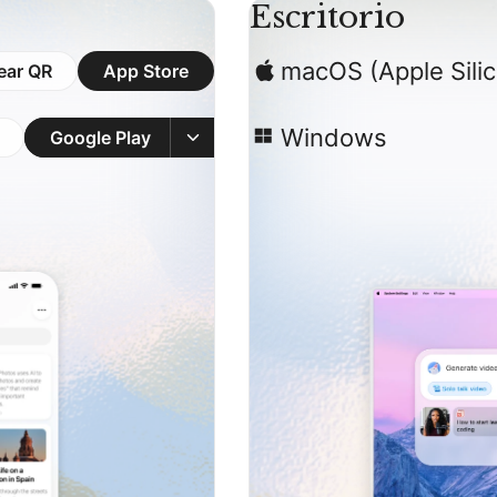
Escritorio
macOS (Apple Sili
ear QR
App Store
Windows
Google Play