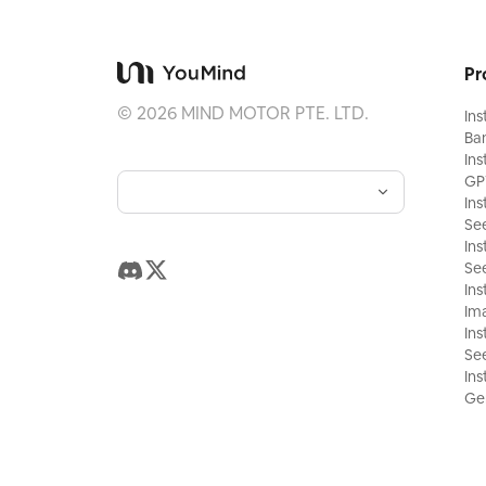
Pr
©
2026
MIND MOTOR PTE. LTD.
Ins
Ba
Ins
GP
Ins
Se
Ins
Se
Ins
Ima
Ins
Se
Ins
Gem