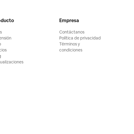
oducto
Empresa
ls
Contáctanos
ensión
Política de privacidad
p
Términos y
cios
condiciones
g
ualizaciones