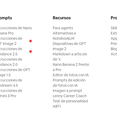
ompts
Recursos
Pr
trucciones de Nano
Para agents
Skil
nana Pro
Alternativas a
Ext
trucciones de
NotebookLM
Ap
T Image 2
Diapositivas de GPT
Pre
trucciones de
Image 2
Blo
edance 2.5
Markdown a artículo
Act
trucciones de
de 𝕏
edance 2.0
Nano Banana 2 frente
trucciones de GPT
a Pro
ge 1.5
Editor de fotos con IA
trucciones de
Prompts de edición
edream 4.5
de fotos con IA
trucciones de
Imagen a prompt
ini 3 Pro
Lenny Career Coach
Test de personalidad
ABTI