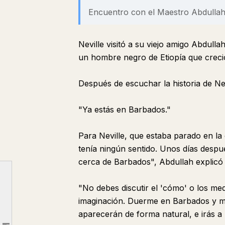
Encuentro con el Maestro Abdulla
Neville visitó a su viejo amigo Abdull
un hombre negro de Etiopía que creció 
Después de escuchar la historia de Ne
"Ya estás en Barbados."
Para Neville, que estaba parado en la
tenía ningún sentido. Unos días despu
cerca de Barbados", Abdullah explicó
1. Introducción
2. La Historia de Neville Goddard y Su Maestro Abdullah
"No debes discutir el 'cómo' o los med
3. 5 Leyes Centrales de la Atracción
imaginación. Duerme en Barbados y mi
aparecerán de forma natural, e irás a
1. La Imaginación es la Creadora de la Realidad