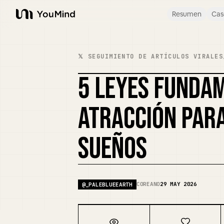
Resumen
Cas
YouMind
𝕏 SEGUIMIENTO DE ARTÍCULOS VIRALES
5 LEYES FUNDAM
ATRACCIÓN PAR
SUEÑOS
COREANO
29 MAY 2026
@
_PALEBLUEEARTH