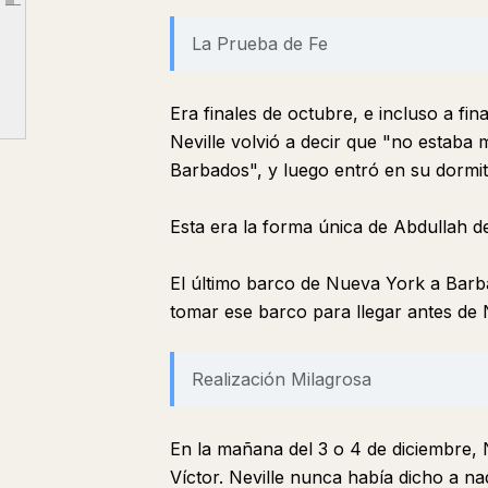
Article outline
2. Preocuparse por los Medios es un Obstáculo
La Prueba de Fe
3. No Debes "Mirar Hacia el Estado Deseado" sino "Mirar el Mundo Desde Dentro de Ese Estado"
4. La Fe es Permanecer Inquebrantable Incluso Sin Evidencia Realista
Era finales de octubre, e incluso a fi
5. Las Condiciones Realistas No Pueden Detener la Imaginación
Neville volvió a decir que "no estaba 
4. Conclusión
Barbados", y luego entró en su dormito
Esta era la forma única de Abdullah de
El último barco de Nueva York a Barbad
tomar ese barco para llegar antes de 
Realización Milagrosa
En la mañana del 3 o 4 de diciembre, 
Víctor. Neville nunca había dicho a na