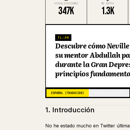
VISUALIZACIONES
ME GUSTA
347K
1.3K
TL;DR
Descubre cómo Neville 
su mentor Abdullah pa
durante la Gran Depres
principios fundamental
ESPAÑOL (TRADUCIDO)
COREANO (ORIGINAL)
1. Introducción
No he estado mucho en Twitter últim