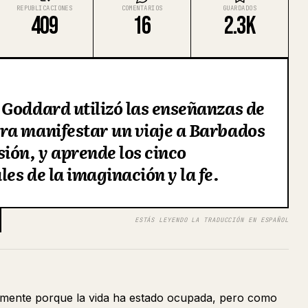
REPUBLICACIONES
COMENTARIOS
GUARDADOS
409
16
2.3K
Goddard utilizó las enseñanzas de
ra manifestar un viaje a Barbados
ión, y aprende los cinco
es de la imaginación y la fe.
ESTÁS LEYENDO LA TRADUCCIÓN EN ESPAÑOL
amente porque la vida ha estado ocupada, pero como