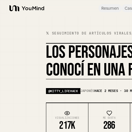
Resumen
Cas
YouMind
𝕏 SEGUIMIENTO DE ARTÍCULOS VIRALES
LOS PERSONAJE
CONOCÍ EN UNA 
JAPONÉS
HACE 2 MESES · 30 M
@
KITTY_LIFEHACK
VISUALIZACIONES
ME GUSTA
217K
286