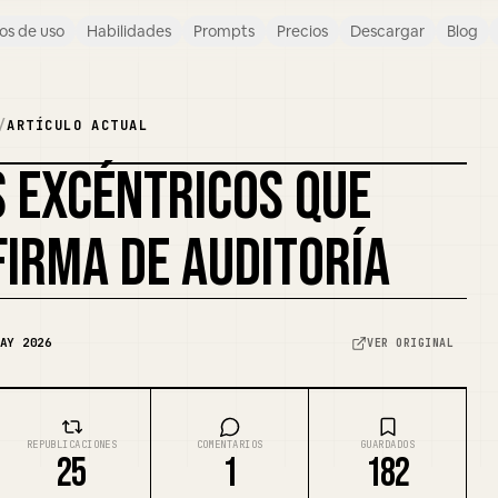
os de uso
Habilidades
Prompts
Precios
Descargar
Blog
/
ARTÍCULO ACTUAL
S EXCÉNTRICOS QUE
FIRMA DE AUDITORÍA
AY 2026
VER ORIGINAL
REPUBLICACIONES
COMENTARIOS
GUARDADOS
25
1
182