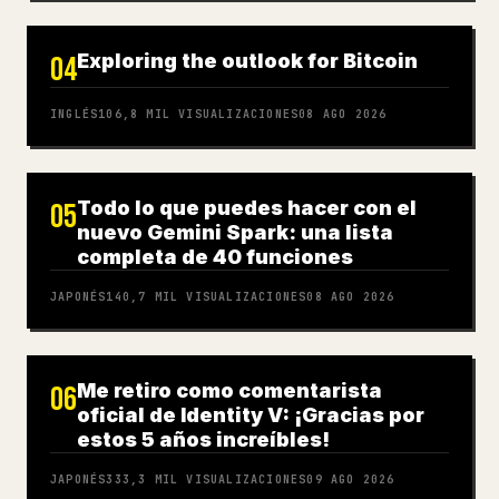
Exploring the outlook for Bitcoin
04
INGLÉS
106,8 MIL
VISUALIZACIONES
08 AGO 2026
Todo lo que puedes hacer con el
05
nuevo Gemini Spark: una lista
completa de 40 funciones
JAPONÉS
140,7 MIL
VISUALIZACIONES
08 AGO 2026
Me retiro como comentarista
06
oficial de Identity V: ¡Gracias por
estos 5 años increíbles!
JAPONÉS
333,3 MIL
VISUALIZACIONES
09 AGO 2026