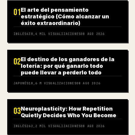
El arte del pensamiento
01
estratégico (Cómo alcanzar un
éxito extraordinario)
INGLÉS
438,4 MIL
VISUALIZACIONES
08 AGO 2026
El destino de los ganadores de la
02
lotería: por qué ganarlo todo
puede llevar a perderlo todo
JAPONÉS
18,6 M
VISUALIZACIONES
08 AGO 2026
Neuroplasticity: How Repetition
03
Quietly Decides Who You Become
INGLÉS
262,2 MIL
VISUALIZACIONES
08 AGO 2026