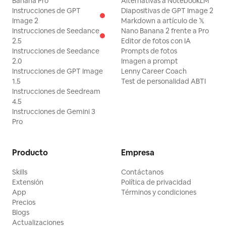
Banana Pro
Alternativas a NotebookLM
Instrucciones de GPT
Diapositivas de GPT Image 2
Image 2
Markdown a artículo de 𝕏
Instrucciones de Seedance
Nano Banana 2 frente a Pro
2.5
Editor de fotos con IA
Instrucciones de Seedance
Prompts de fotos
2.0
Imagen a prompt
Instrucciones de GPT Image
Lenny Career Coach
1.5
Test de personalidad ABTI
Instrucciones de Seedream
4.5
Instrucciones de Gemini 3
Pro
Producto
Empresa
Skills
Contáctanos
Extensión
Política de privacidad
App
Términos y condiciones
Precios
Blogs
Actualizaciones