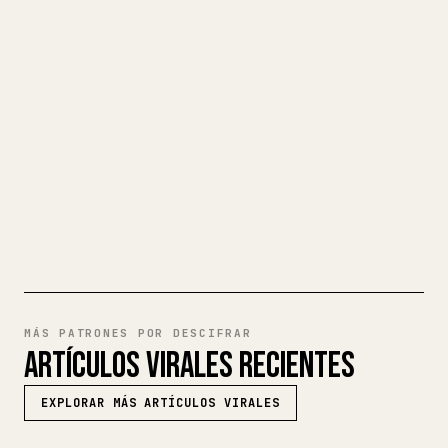
Cuando publicas tus propios textos
largos, dar formato en 𝕏 a imágenes,
tablas y bloques de código es un
fastidio. YouMind convierte un borrador
completo en Markdown en un artículo de 𝕏
impecable y listo para publicar.
PRUEBA MARKDOWN A 𝕏
MÁS PATRONES POR DESCIFRAR
ARTÍCULOS VIRALES RECIENTES
EXPLORAR MÁS ARTÍCULOS VIRALES