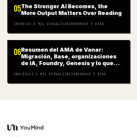
The Stronger AI Becomes, the
05
More Output Matters Over Reading
CHINO
133,5 MIL
VISUALIZACIONES
HACE 7 DÍAS
Resumen del AMA de Vanar:
06
Migración, Base, organizaciones
de IA, Foundry, Genesis y lo que
viene
INGLÉS
123,5 MIL
VISUALIZACIONES
HACE 7 DÍAS