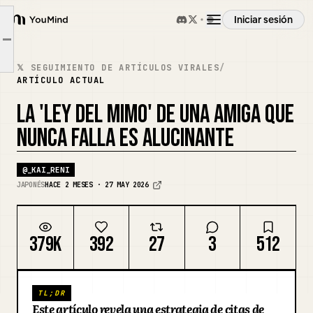
Iniciar sesión
① La Ley del Mimo: Un Alto Nivel de "Normalidad"
YouMind
Article outline
② Mensajes de "Gracias" que Detienen el Mimo
Resumen
𝕏 SEGUIMIENTO DE ARTÍCULOS VIRALES
/
③ Cómo Demostrar que "Escuchas" para Mantener el Mimo
ARTÍCULO ACTUAL
Casos de uso
LA 'LEY DEL MIMO' DE UNA AMIGA QUE
NUNCA FALLA ES ALUCINANTE
Habilidades
@
_KAI_RENI
JAPONÉS
HACE 2 MESES · 27 MAY 2026
Prompts
379K
392
27
3
512
Precios
Descargar
TL;DR
Este artículo revela una estrategia de citas de