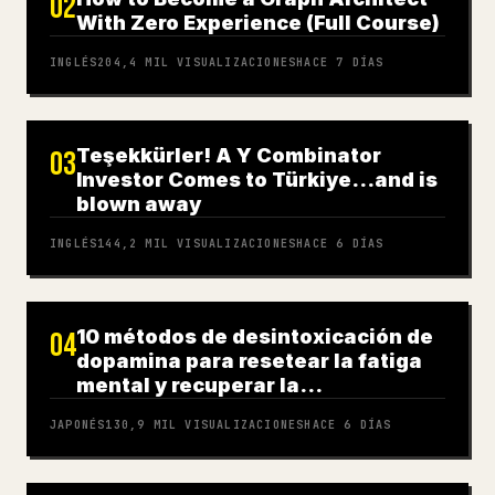
02
With Zero Experience (Full Course)
INGLÉS
204,4 MIL
VISUALIZACIONES
HACE 7 DÍAS
Teşekkürler! A Y Combinator
03
Investor Comes to Türkiye…and is
blown away
INGLÉS
144,2 MIL
VISUALIZACIONES
HACE 6 DÍAS
10 métodos de desintoxicación de
04
dopamina para resetear la fatiga
mental y recuperar la
concentración
JAPONÉS
130,9 MIL
VISUALIZACIONES
HACE 6 DÍAS