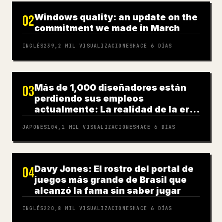
Windows quality: an update on the
02
commitment we made in March
INGLÉS
239,2 MIL
VISUALIZACIONES
HACE 6 DÍAS
Más de 1,000 diseñadores están
03
perdiendo sus empleos
actualmente: La realidad de la era
de la IA
JAPONÉS
104,1 MIL
VISUALIZACIONES
HACE 6 DÍAS
Davy Jones: El rostro del portal de
04
juegos más grande de Brasil que
alcanzó la fama sin saber jugar
INGLÉS
220,8 MIL
VISUALIZACIONES
HACE 6 DÍAS