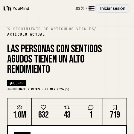
Iniciar sesión
YouMind
Resumen
𝕏 SEGUIMIENTO DE ARTÍCULOS VIRALES
/
ARTÍCULO ACTUAL
Casos de uso
LAS PERSONAS CON SENTIDOS
AGUDOS TIENEN UN ALTO
Habilidades
RENDIMIENTO
@
O__CEO
Prompts
JAPONÉS
HACE 2 MESES · 28 MAY 2026
Precios
1.0M
632
43
1
719
Descargar