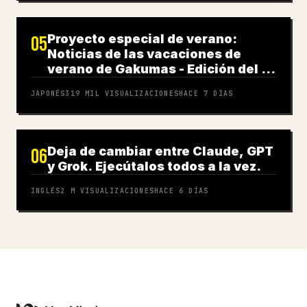
Proyecto especial de verano:
05
Noticias de las vacaciones de
verano de Gakumas - Edición del 31
de julio
JAPONÉS
319 MIL
VISUALIZACIONES
HACE 7 DÍAS
Deja de cambiar entre Claude, GPT
06
y Grok. Ejecútalos todos a la vez.
INGLÉS
2 M
VISUALIZACIONES
HACE 6 DÍAS