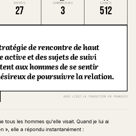
REPOSTS
COMMENTAIRES
SIGNETS
27
3
512
stratégie de rencontre de haut
 active et des sujets de suivi
tent aux hommes de se sentir
ésireux de poursuivre la relation.
VOUS LISEZ LA TRADUCTION EN FRANÇAIS
 tous les hommes qu'elle visait. Quand je lui ai
on », elle a répondu instantanément :