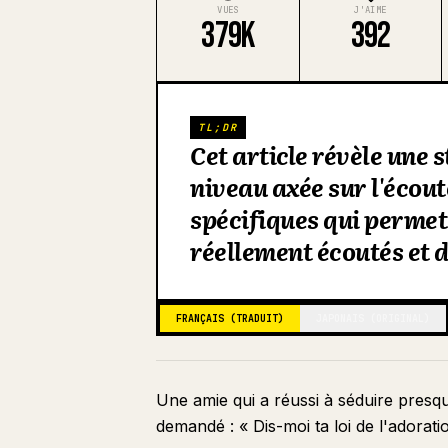
VUES
J'AIME
379K
392
TL;DR
Cet article révèle une 
niveau axée sur l'écoute
spécifiques qui permet
réellement écoutés et d
FRANÇAIS (TRADUIT)
JAPONAIS (ORIGINAL)
Une amie qui a réussi à séduire presque
demandé : « Dis-moi ta loi de l'adorati