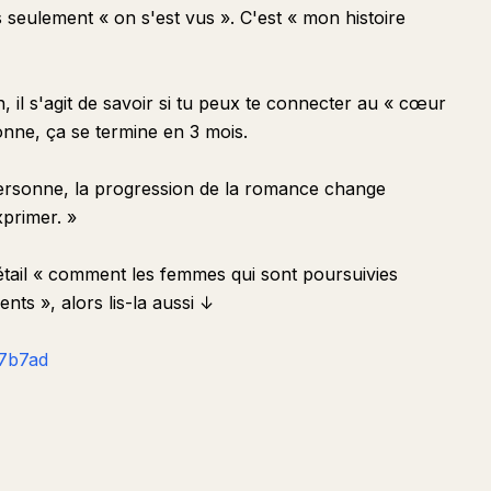
seulement « on s'est vus ». C'est « mon histoire
, il s'agit de savoir si tu peux te connecter au « cœur
nonne, ça se termine en 3 mois.
personne, la progression de la romance change
xprimer. »
détail « comment les femmes qui sont poursuivies
nts », alors lis-la aussi ↓
47b7ad
Demander
Résumer