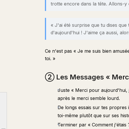
trotte encore dans la tête. Allons-y
« J'ai été surprise que tu dises que
d'aujourd'hui ! J'aime ça aussi, alo
Ce n'est pas « Je me suis bien amusée 
toi. »
② Les Messages « Merci 
Juste « Merci pour aujourd'hui, j'
après le merci semble lourd.
De longs essais sur tes propres
toi-même plutôt que sur ses histo
① La Loi de l'Adoration : Un Haut Niveau de « Normal »
Terminer par « Comment j'étais