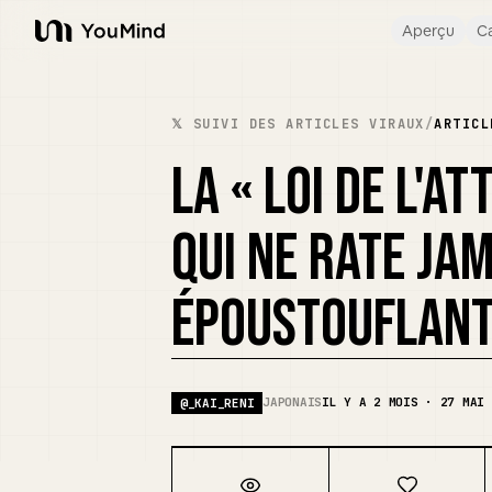
Aperçu
Ca
YouMind
𝕏 SUIVI DES ARTICLES VIRAUX
/
ARTICL
LA « LOI DE L'A
QUI NE RATE JAM
ÉPOUSTOUFLAN
JAPONAIS
IL Y A 2 MOIS · 27 MAI 
@
_KAI_RENI