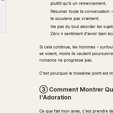
Article outline
plutôt qu'à un remerciement.
② Les Messages « Merci » Qui Font Cesser l'Adoration
Résumer toute la conversation -
③ Comment Montrer Que Tu « Écoutes » Pour Maintenir l'Adoration
te souviens pas vraiment.
Ne pas du tout aborder les sujet
Zéro « sentiment d'avoir bien éc
Si cela continue, les hommes – surtout
se voient, moins ils veulent poursuivre
romance ne progresse pas.
C'est pourquoi le troisième point est i
③ Comment Montrer Que 
l'Adoration
Ce que fait mon amie, c'est prendre d