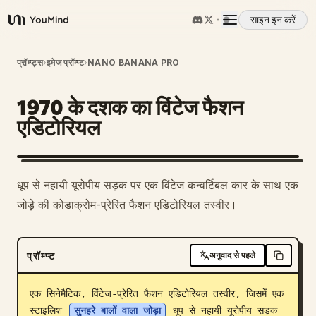
साइन इन करें
YouMind
अवलोकन
प्रॉम्प्ट्स
›
इमेज प्रॉम्प्ट
›
NANO BANANA PRO
1970 के दशक का विंटेज फैशन
उपयोग के मामले
एडिटोरियल
कौशल
धूप से नहायी यूरोपीय सड़क पर एक विंटेज कन्वर्टिबल कार के साथ एक
प्रॉम्प्ट
जोड़े की कोडाक्रोम-प्रेरित फैशन एडिटोरियल तस्वीर।
मूल्य निर्धारण
प्रॉम्प्ट
अनुवाद से पहले
डाउनलोड
एक सिनेमैटिक, विंटेज-प्रेरित फैशन एडिटोरियल तस्वीर, जिसमें एक 
स्टाइलिश 
सुनहरे बालों वाला जोड़ा
 धूप से नहायी यूरोपीय सड़क 