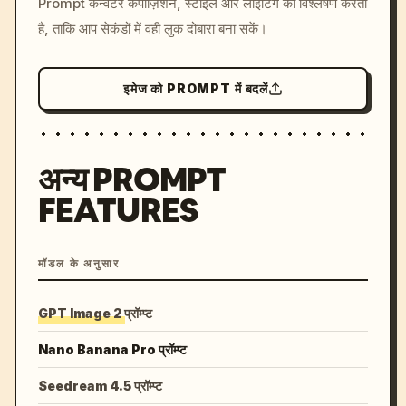
Prompt कन्वर्टर कंपोज़िशन, स्टाइल और लाइटिंग का विश्लेषण करता
colors, 8k --v 6.0
है, ताकि आप सेकंडों में वही लुक दोबारा बना सकें।
इमेज को PROMPT में बदलें
अन्य PROMPT
FEATURES
मॉडल के अनुसार
GPT Image 2 प्रॉम्प्ट
Nano Banana Pro प्रॉम्प्ट
Seedream 4.5 प्रॉम्प्ट