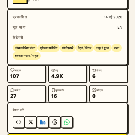
प्रकाशित
14 मई 2026
मूल भाषा
EN
कैटेगरी
सोशल मीडिया पोस्ट
प्रोडक्ट मार्केटिंग
फोटोग्राफी
रेट्रो / विंटेज
समूह / युगल
वाहन
शहर का नज़ारा / सड़क
लाइक
व्यू
शेयर
107
4.9K
6
कमेंट
बुकमार्क
कोट्स
27
16
0
शेयर करें