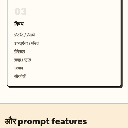
03
विषय
पोर्ट्रेट / सेल्फ़ी
इन्फ्लुएंसर / मॉडल
कैरेक्टर
समूह / युगल
उत्पाद
और देखें
और prompt features