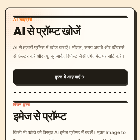
AI लाइब्रेरी
AI से प्रॉम्प्ट खोजें
AI से हज़ारों प्रॉम्प्ट में खोज कराएँ। मॉडल, समय अवधि और कीवर्ड्स
से फ़िल्टर करें और व्यू, बुकमार्क, रिपोस्ट जैसी एंगेजमेंट पर सॉर्ट करें।
मुफ्त में आज़माएँ
विज़न टूल्स
इमेज से प्रॉम्प्ट
/imagine prompt: cinemati
किसी भी फ़ोटो को विस्तृत AI इमेज प्रॉम्प्ट में बदलें। मुफ़्त Image to
c, cyberpunk sunset, neon