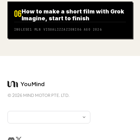
How to make a short film with Grok
06
Imagine, start to finish
INGLESE
1 MLN
VISUALIZZAZIONI
06 AGO 2026
©
2026
MIND MOTOR PTE. LTD.