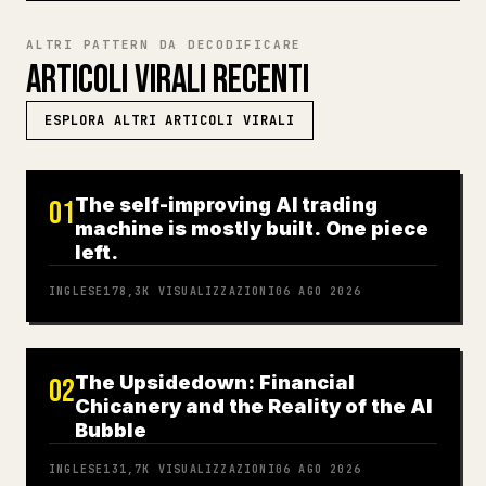
ALTRI PATTERN DA DECODIFICARE
ARTICOLI VIRALI RECENTI
ESPLORA ALTRI ARTICOLI VIRALI
The self-improving AI trading
01
machine is mostly built. One piece
left.
INGLESE
178,3K
VISUALIZZAZIONI
06 AGO 2026
The Upsidedown: Financial
02
Chicanery and the Reality of the AI
Bubble
INGLESE
131,7K
VISUALIZZAZIONI
06 AGO 2026