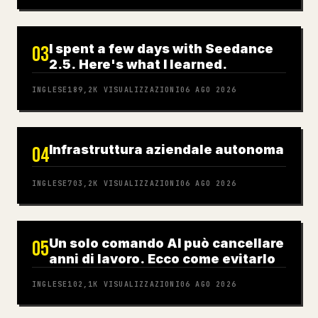
I spent a few days with Seedance
03
2.5. Here's what I learned.
INGLESE
189,2K
VISUALIZZAZIONI
06 AGO 2026
Infrastruttura aziendale autonoma
04
INGLESE
703,2K
VISUALIZZAZIONI
06 AGO 2026
Un solo comando AI può cancellare
05
anni di lavoro. Ecco come evitarlo
INGLESE
102,1K
VISUALIZZAZIONI
06 AGO 2026