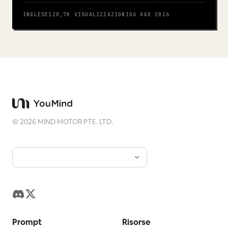
INGLESE
120,7K
VISUALIZZAZIONI
06 AGO 2026
©
2026
MIND MOTOR PTE. LTD.
Prompt
Risorse