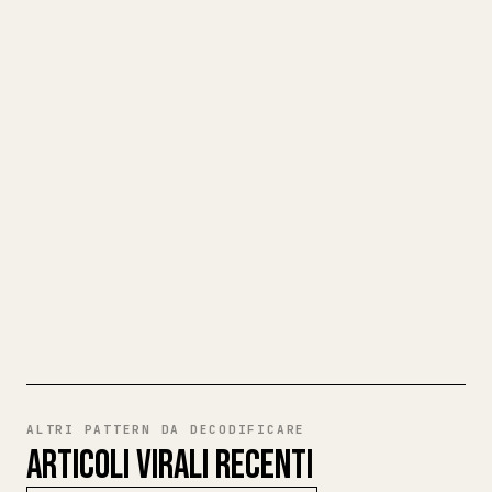
TRASFORMA IL TUO MARKDOWN IN
UN ARTICOLO 𝕏 PULITO
Quando pubblichi i tuoi testi lunghi,
formattare immagini, tabelle e blocchi di
codice per 𝕏 è una seccatura. YouMind
trasforma un'intera bozza Markdown in un
articolo 𝕏 pulito e pronto da pubblicare.
PROVA MARKDOWN VERSO 𝕏
ALTRI PATTERN DA DECODIFICARE
ARTICOLI VIRALI RECENTI