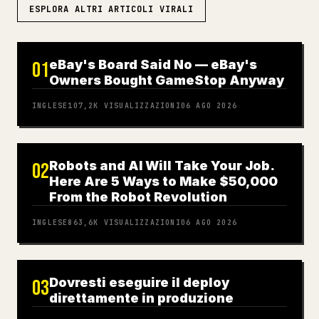
ESPLORA ALTRI ARTICOLI VIRALI
eBay's Board Said No — eBay's
01
Owners Bought GameStop Anyway
INGLESE
107,2K
VISUALIZZAZIONI
06 AGO 2026
Robots and AI Will Take Your Job.
02
Here Are 5 Ways to Make $50,000
From the Robot Revolution
INGLESE
863,6K
VISUALIZZAZIONI
06 AGO 2026
Dovresti eseguire il deploy
03
direttamente in produzione