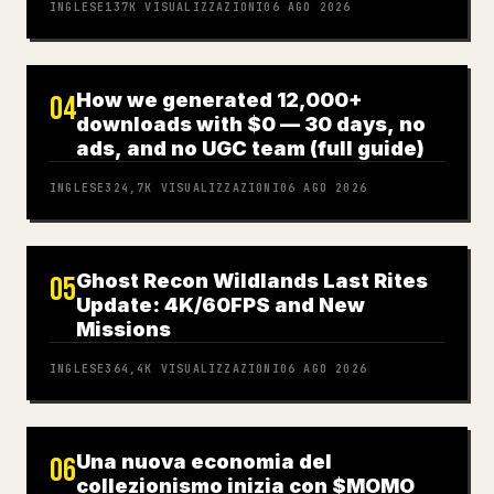
INGLESE
137K
VISUALIZZAZIONI
06 AGO 2026
How we generated 12,000+
04
downloads with $0 — 30 days, no
ads, and no UGC team (full guide)
INGLESE
324,7K
VISUALIZZAZIONI
06 AGO 2026
Ghost Recon Wildlands Last Rites
05
Update: 4K/60FPS and New
Missions
INGLESE
364,4K
VISUALIZZAZIONI
06 AGO 2026
Una nuova economia del
06
collezionismo inizia con $MOMO