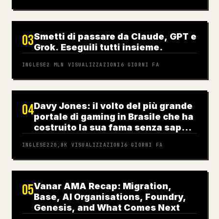
Smetti di passare da Claude, GPT e
03
Grok. Eseguili tutti insieme.
INGLESE
2 MLN
VISUALIZZAZIONI
6 GIORNI FA
Davy Jones: il volto del più grande
04
portale di gaming in Brasile che ha
costruito la sua fama senza saper
giocare
INGLESE
220,8K
VISUALIZZAZIONI
6 GIORNI FA
Vanar AMA Recap: Migration,
05
Base, AI Organisations, Foundry,
Genesis, and What Comes Next