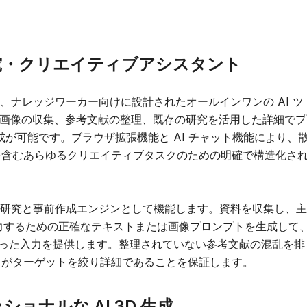
載の研究・クリエイティブアシスタント
ター、ナレッジワーカー向けに設計されたオールインワンの AI ツ
、画像の収集、参考文献の整理、既存の研究を活用した詳細でプ
が可能です。ブラウザ拡張機能と AI チャット機能により、
を含むあらゆるクリエイティブタスクのための明確で構造化さ
d は研究と事前作成エンジンとして機能します。資料を収集し、主
接入力するための正確なテキストまたは画像プロンプトを生成して
絞った入力を提供します。整理されていない参考文献の混乱を排
力がターゲットを絞り詳細であることを保証します。
ッショナルな AI 3D 生成