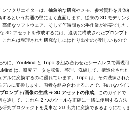
テンツクリエイターは、抽象的な研究やメモ、参考資料を具体
換するという共通の壁によく直面します。従来の 3D モデリン
、高価なソフトウェア、そして何時間もの手作業が必要でした
質な 3D アセットを作成するには、適切に構成されたプロンプト
。これらは整理された研究なしには作り出すのが難しいもので
、YouMind と Tripo を組み合わせたシームレスで再現
uMind は、研究データを収集、整理、洗練して、構造化された
アルに変換するのに優れています。Tripo は、その洗練され
 モデルに変換します。両者を組み合わせることで、強力なパイ
→ プロンプト/画像の生成 → 3D アセットの作成
。このガイドで
を通して、これら 2 つのツールを正確に一緒に使用する方法
研究プロジェクトを見事な 3D 出力に変換できるようになり