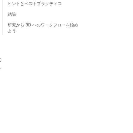
ヒントとベストプラクティス
結論
研究から 3D へのワークフローを始め
よう
散
れ
、