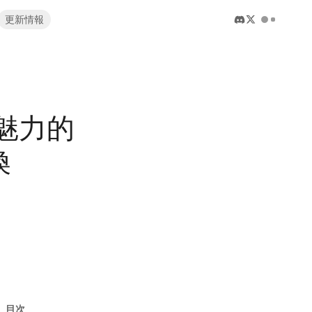
更新情報
チを魅力的
換
目次