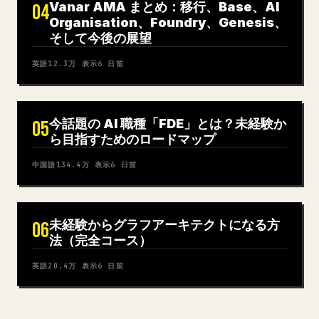
Vanar AMA まとめ：移行、Base、AI
04
Organisation、Foundry、Genesis、
そして今後の展望
英語
12.3万
表示
6 日前
今話題の AI 職種「FDE」とは？未経験か
05
ら目指すためのロードマップ
中国語
134.4万
表示
6 日前
未経験からグラフアーキテクトになる方
06
法（完全コース）
英語
20.4万
表示
6 日前