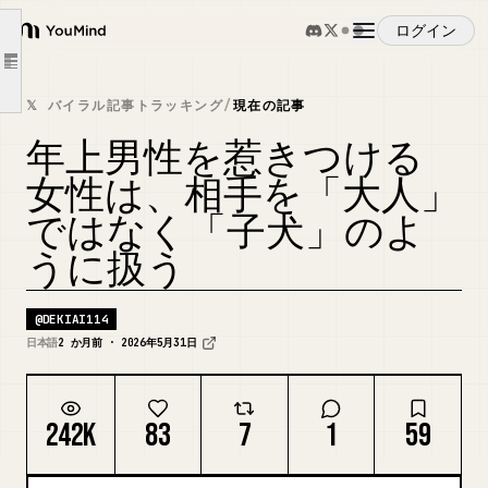
男が甘える「スキマ」なくなるんよ。
ログイン
YouMind
普段はちょっと甘える。
Article outline
概要
でも、ふとした瞬間にかわいがる。
𝕏 バイラル記事トラッキング
/
現在の記事
「子犬モードも出す」のに
年上男性を惹きつける
ユースケース
「1人モード」も出す。
女性は、相手を「大人」
こーゆー「メリハリ」あるから、男も甘えれるんよ。
ではなく「子犬」のよ
スキル
てことで、そんな状態から、いかに
うに扱う
「恋の距離感に入れる」か。
プロンプト
「警戒されへん近づきかた」
@
DEKIAI114
日本語
2 か月前 · 2026年5月31日
料金
242K
83
7
1
59
ダウンロード