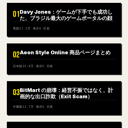
Davy Jones：ゲームが下手でも成功し
01
た、ブラジル最大のゲームポータルの顔
英語
22.1万
表示
6 日前
Aeon Style Online 商品ページまとめ
02
日本語
15.8万
表示
5 日前
BitMart の崩壊：経営不振ではなく、計
03
画的な出口詐欺（Exit Scam）
中国語
13.7万
表示
6 日前