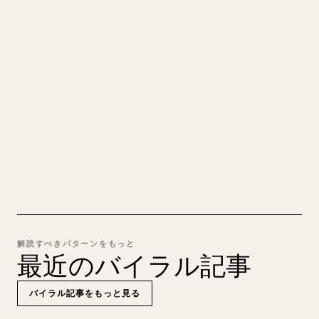
あなたの MARKDOWN をき
れいな 𝕏 記事に
自分の長文を投稿するとき、画像・表・コードブロ
ックを 𝕏 向けに整形するのは手間がかかります。
YouMind は Markdown 全体を、そのまま投稿でき
るきれいな 𝕏 記事に変換します。
MARKDOWN → 𝕏 を試す
解読すべきパターンをもっと
最近のバイラル記事
バイラル記事をもっと見る