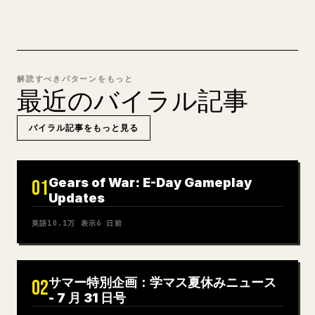
解読すべきパターンをもっと
最近のバイラル記事
バイラル記事をもっと見る
Gears of War: E-Day Gameplay
01
Updates
英語
10.1万
表示
6 日前
サマー特別企画：学マス夏休みニュース
02
- 7 月 31 日号