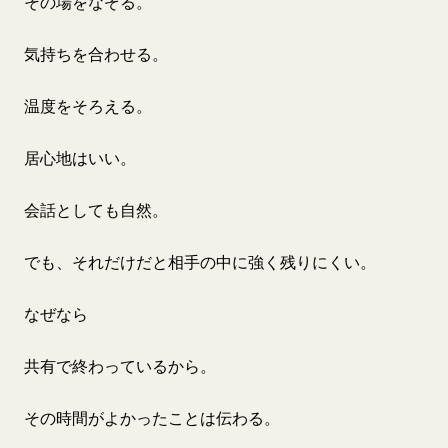
その場をなぞる。
気持ちを合わせる。
温度をそろえる。
居心地はいい。
会話としても自然。
でも、それだけだと相手の中に強く残りにくい。
なぜなら
共有で終わっているから。
その時間がよかったことは伝わる。