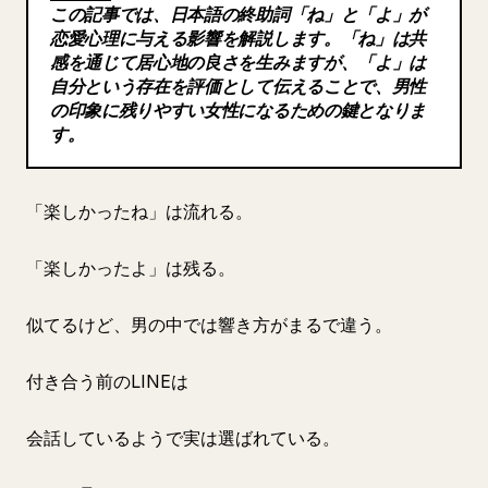
この記事では、日本語の終助詞「ね」と「よ」が
ブログ
恋愛心理に与える影響を解説します。「ね」は共
感を通じて居心地の良さを生みますが、「よ」は
自分という存在を評価として伝えることで、男性
更新情報
の印象に残りやすい女性になるための鍵となりま
す。
「楽しかったね」は流れる。
「楽しかったよ」は残る。
似てるけど、男の中では響き方がまるで違う。
付き合う前のLINEは
会話しているようで実は選ばれている。