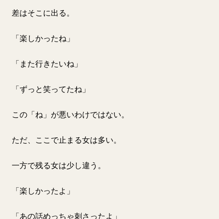
差はそこに出る。
「楽しかったね」
「また行きたいね」
「ずっと笑ってたね」
この「ね」が悪いわけではない。
ただ、ここで止まる女は多い。
一方で残る女は少し違う。
「楽しかったよ」
「あの話めっちゃ刺さったよ」