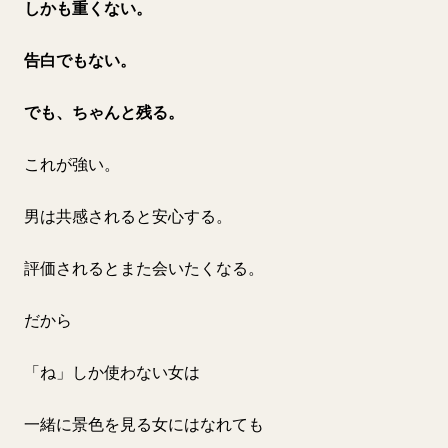
しかも重くない。
告白でもない。
でも、ちゃんと残る。
これが強い。
男は共感されると安心する。
評価されるとまた会いたくなる。
だから
「ね」しか使わない女は
一緒に景色を見る女にはなれても