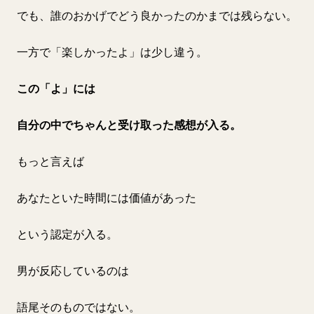
でも、誰のおかげでどう良かったのかまでは残らない。
一方で「楽しかったよ」は少し違う。
この「よ」には
自分の中でちゃんと受け取った感想が入る。
もっと言えば
あなたといた時間には価値があった
という認定が入る。
男が反応しているのは
語尾そのものではない。