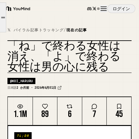
「ね」は共有で終わる。「よ」は評価として届く。
ログイン
男は共感で安心する。でも評価で記憶に残る。
YouMind
Article outline
男は気持ちを共有してくれる女より、自分を認定してくれる女に弱い
概要
𝕏 バイラル記事トラッキング
/
現在の記事
変えるべきなのは語尾ではなく視点
「ね」で終わる女性は
残る女は「共感」で終わらせない
ユースケース
消え、「よ」で終わる
女性は男の心に残る
スキル
@
KOI_HARURU
プロンプト
日本語
2 か月前 · 2026年6月01日
料金
1.1M
89
6
7
45
ダウンロード
TL;DR