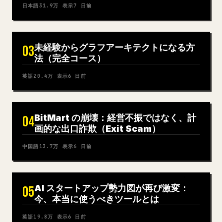
日本語
31.9万
表示
7 日前
未経験からグラフアーキテクトになる方
03
法（完全コース）
英語
20.4万
表示
6 日前
BitMart の崩壊：経営不振ではなく、計
04
画的な出口詐欺（Exit Scam）
中国語
13.7万
表示
6 日前
AI スタートアップ勢力図が再び激変：
05
今、本当に使うべきツールとは
英語
19.8万
表示
6 日前