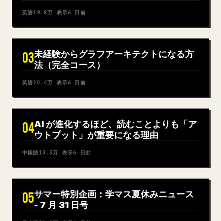
英語
19.8万
表示
6 日前
未経験からグラフアーキテクトになる方
03
法（完全コース）
英語
20.4万
表示
6 日前
AI が進化するほど、読むことよりも「ア
04
ウトプット」が重要になる理由
中国語
13.3万
表示
6 日前
サマー特別企画：学マス夏休みニュース
05
- 7 月 31 日号