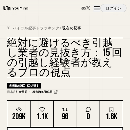
ログイン
YouMind
概要
𝕏 バイラル記事トラッキング
/
現在の記事
絶対に避けるべき引越
ユースケース
し業者の見抜き方：15 回
の引越し経験者が教え
スキル
るプロの視点
プロンプト
@
KURASHI_KOUMEI
日本語
2 か月前 · 2026年6月01日
料金
209K
1.1K
96
0
1.6K
ダウンロード