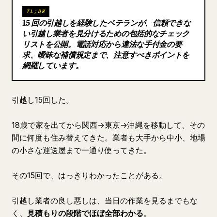
TL;DR
ブログ
15 回の引越しを経験したベテランが、信頼できな
い引越し業者を見分けるための包括的なチェック
リストを公開。電話対応から違法な手付金の要
更新情報
求、曖昧な補償規定まで、注意すべきポイントを
網羅しています。
引越し15回した。
18歳で家を出てから関西→東京→沖縄を移動して、その
間に何度も住み替えてきた。業者も大手から中小、地場
の小さな運送屋まで一通り使ってきた。
その15回で、はっきりわかったことがある。
引越し業者の良し悪しは、当日の作業を見るまでもな
く、
見積もりの段階でほぼ全部わかる
。