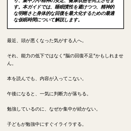
り、集中力や精神の安定、健康状態を向上させま
まとめ：昼寝は認知機能を高める強力
す。本ガイドでは、睡眠慣性を避けつつ、精神的
ブログ
な明晰さと身体的な回復を最大化するための最適
昼寝はサボりではありません。
な仮眠時間について解説します。
頭を良くする人が、 こっそり使っている回復戦略です。
更新情報
最近、頭が悪くなった気がする人へ。
それ、能力の低下ではなく“脳の回復不足”かもしれませ
ん。
本を読んでも、内容が入ってこない。
午後になると、一気に判断力が落ちる。
勉強しているのに、なぜか集中が続かない。
子どもが勉強中にすぐイライラする。