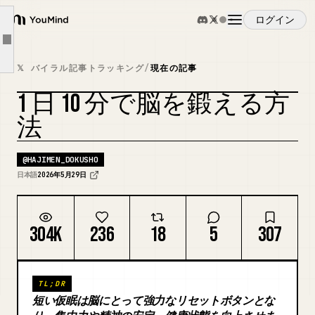
30分くらい寝ると、 頭だけではなく、 身体の回復にも使いやすいです。
ログイン
YouMind
30分を超えると注意が必要です。
Article outline
概要
睡眠慣性
𝕏 バイラル記事トラッキング
/
現在の記事
5. 応用編
1 日 10 分で脳を鍛える方
ユースケース
僕もよくやるのが、 6分だけ目を閉じる
法
「この内容は頭に入れておきたいな」
スキル
ポイントは、 インプットした直後に、 すぐ次の刺激を入れないことです。
@
HAJIMEN_DOKUSHO
日本語
2026年5月29日
だから、あえて何もしない。 6分だけ目を閉じる。
プロンプト
6. 番外編：夜の睡眠が悪い人は、そこも改善したほうがいい
304K
236
18
5
307
単純に睡眠不足で眠い という人もいます。
料金
最後に： 普通の人がやりがちな最悪の昼寝 一番やりがちで、 一番失敗しやすい 昼寝について話します。
40分〜60分の昼寝
TL;DR
ダウンロード
短い仮眠は脳にとって強力なリセットボタンとな
目的に合わせて、時間を選ぶ。