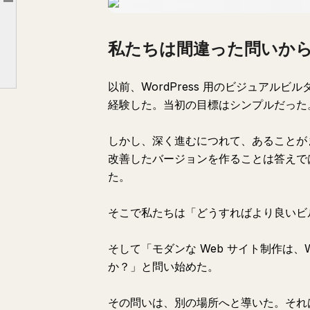
Article outline
私たちは間違った問いから始めた
Kirki が実際に異なる点
私たちは間違った問いか
オープンな Web にもこれが必要
以前、WordPress 用のビジュアルビ
経験した。当初の目標はシンプルだった
しかし、深く進むにつれて、あることが
改善したバージョンを作ることは答えで
た。
そこで私たちは「どうすればより良いビ
そして「モダンな Web サイト制作は、W
か？」と問い始めた。
その問いは、別の場所へと導いた。それは K