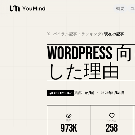
概要
ユ
YouMind
𝕏 バイラル記事トラッキング
/
現在の記事
WORDPRESS
した理由
英語
2 か月前 · 2026年5月31日
@
IAMKAWSHAR
表示
いいね
973K
258