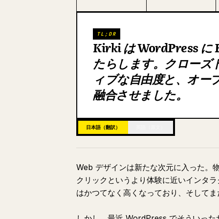
TL;DR
Kirki は WordPre
たらします。クローズ
ィブな自由度と、オー
融合させました。
日本語（翻訳）
英語（原文）
Web デザインは新たな次元に入った
クリックというより体験に近いインタラク
はかつてなく高くなっており、そしてま
しかし、最近 WordPress でそう