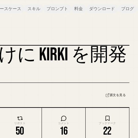
ースケース
スキル
プロンプト
料金
ダウンロード
ブログ
 向けに KIRKI を開発
原文を見る
リポスト
コメント
ブックマーク
50
16
22