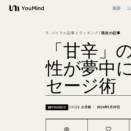
概要
ユ
YouMind
𝕏 バイラル記事トラッキング
/
現在の記事
「甘辛」
性が夢中にな
セージ術
日本語
2 か月前 · 2026年5月29日
@
KYOUSOCH