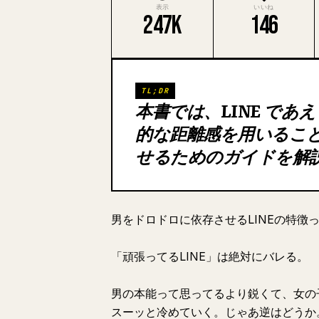
表示
いいね
247K
146
TL;DR
本書では、LINE で
的な距離感を用いるこ
せるためのガイドを解
男をドロドロに依存させるLINEの特徴
「頑張ってるLINE」は絶対にバレる。
男の本能って思ってるより鋭くて、女の
スーッと冷めていく。じゃあ逆はどうか