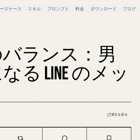
ースケース
スキル
プロンプト
料金
ダウンロード
ブログ
のバランス：男
る LINE のメッ
原文を見る