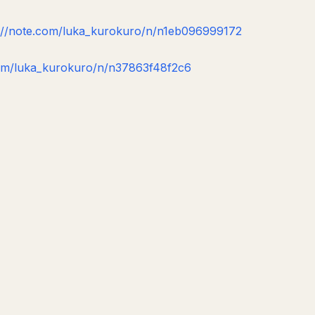
://note.com/luka_kurokuro/n/n1eb096999172
com/luka_kurokuro/n/n37863f48f2c6
質問する
要約
クリエイターのために