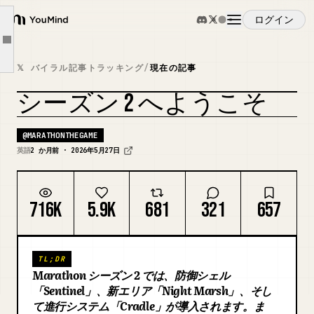
サンドボックスアップデートと新ギア
ログイン
新システム：クレイドル
YouMind
Article outline
派閥進行と契約
概要
𝕏 バイラル記事トラッキング
/
現在の記事
実験的キューとデュオキュー
シーズン 2 へようこそ
ランクアップデート
ユースケース
Cryo Archive が 6 月 11 日に復活
@
MARATHONTHEGAME
生活の質のアップデート
スキル
英語
2 か月前 · 2026年5月27日
Marathon オープンプレイウィークが 6 月 2 日開始
プロンプト
716K
5.9K
681
321
657
料金
TL;DR
Marathon シーズン 2 では、防御シェル
ダウンロード
「Sentinel」、新エリア「Night Marsh」、そし
て進行システム「Cradle」が導入されます。ま