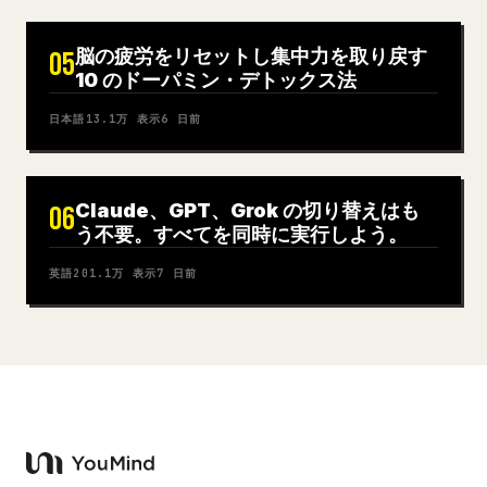
脳の疲労をリセットし集中力を取り戻す
05
10 のドーパミン・デトックス法
日本語
13.1万
表示
6 日前
Claude、GPT、Grok の切り替えはも
06
う不要。すべてを同時に実行しよう。
英語
201.1万
表示
7 日前