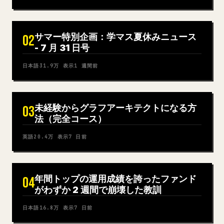
サマー特別企画：学マス夏休みニュース
02
- 7 月 31 日号
日本語
31.9万
表示
1 週間前
未経験からグラフアーキテクトになる方
03
法（完全コース）
英語
20.4万
表示
7 日前
年間トップの運用成績を誇ったファンド
04
がわずか 2 週間で崩壊した教訓
日本語
16.8万
表示
7 日前