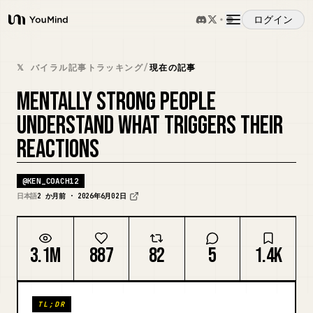
ログイン
YouMind
概要
𝕏 バイラル記事トラッキング
/
現在の記事
MENTALLY STRONG PEOPLE
ユースケース
UNDERSTAND WHAT TRIGGERS THEIR
REACTIONS
スキル
@
KEN_COACH12
プロンプト
日本語
2 か月前 · 2026年6月02日
料金
3.1M
887
82
5
1.4K
ダウンロード
TL;DR