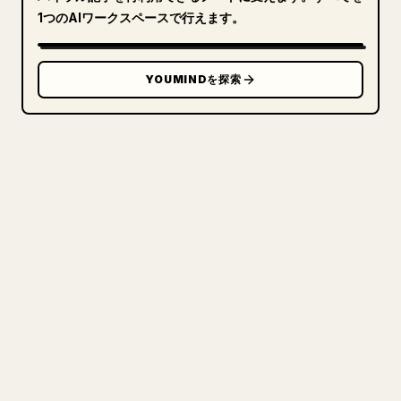
1つのAIワークスペースで行えます。
YOUMINDを探索
クリエイターのために
あなたの MARKDOWN をき
れいな 𝕏 記事に
自分の長文を投稿するとき、画像・表・コードブロ
ックを 𝕏 向けに整形するのは手間がかかります。
YouMind は Markdown 全体を、そのまま投稿でき