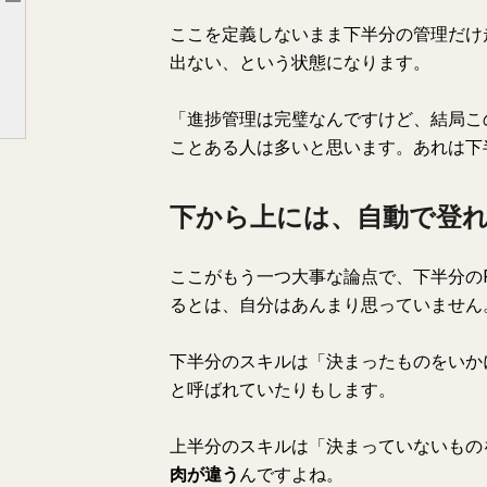
Article outline
ここを定義しないまま下半分の管理だけ
下から上には、自動で登れない
出ない、という状態になります。
つまり、PMという肩書きは、解像度が粗すぎる
「進捗管理は完璧なんですけど、結局こ
ことある人は多いと思います。あれは下
下から上には、自動で登
ここがもう一つ大事な論点で、下半分の
るとは、自分はあんまり思っていません
下半分のスキルは「決まったものをいか
と呼ばれていたりもします。
上半分のスキルは「決まっていないもの
肉が違う
んですよね。