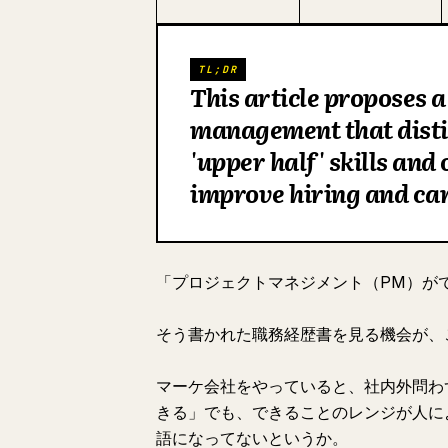
TL;DR
This article proposes 
management that disti
'upper half' skills and 
improve hiring and ca
「プロジェクトマネジメント（PM）が
そう書かれた職務経歴書を見る機会が、
マーケ会社をやっていると、社内外問わ
きる」でも、できることのレンジが人に
語になってないというか。