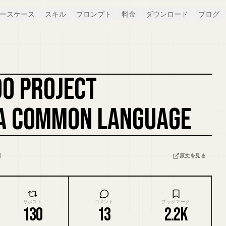
ースケース
スキル
プロンプト
料金
ダウンロード
ブログ
DO PROJECT
A COMMON LANGUAGE
日
原文を見る
リポスト
コメント
ブックマーク
130
13
2.2K