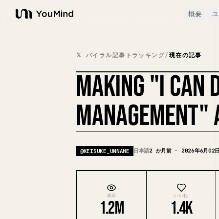
概要
ユ
YouMind
𝕏 バイラル記事トラッキング
/
現在の記事
MAKING "I CAN 
MANAGEMENT" 
日本語
2 か月前 · 2026年6月02
@
KEISUKE_UNNAME
表示
いいね
1.2M
1.4K