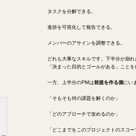
タスクを分解できる。
進捗を可視化して報告できる。
メンバーのアサインを調整できる。
どれも大事なスキルです。下半分が崩れ
「決まった目的とゴールがある」ことを
一方、上半分のPMは
前提を作る側
にい
「そもそも何の課題を解くのか」
「どのアプローチで攻めるのか」
PMを構成する「8つの要素」を、上下に切ってみる
「どこまでをこのプロジェクトのスコー
世の中の「PMできます」は、ほとんどが下半分のことを指している