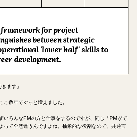
a framework for project
nguishes between strategic
operational 'lower half' skills to
reer development.
できます」
ここ数年でぐっと増えました。
ずいろんなPMの方と仕事をするのですが、同じ「PMがで
よって全然違うんですよね。抽象的な役割なので、共通言