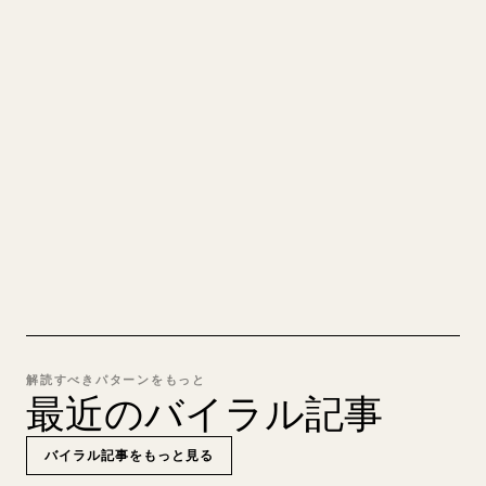
あなたの MARKDOWN をき
れいな 𝕏 記事に
自分の長文を投稿するとき、画像・表・コードブロ
ックを 𝕏 向けに整形するのは手間がかかります。
YouMind は Markdown 全体を、そのまま投稿でき
るきれいな 𝕏 記事に変換します。
MARKDOWN → 𝕏 を試す
解読すべきパターンをもっと
最近のバイラル記事
バイラル記事をもっと見る