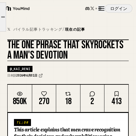
これを知ってる女性と知らない女性で、
ログイン
YouMind
① 「判断・決断」を認める
Article outline
概要
② 「弱さ・本音」を受け取る
𝕏 バイラル記事トラッキング
/
現在の記事
③ 「俺だから」を作る
THE ONE PHRASE THAT SKYROCKETS
ユースケース
A MAN'S DEVOTION
スキル
@
_KAI_RENI
日本語
2026年6月01日
プロンプト
850K
270
18
2
413
料金
TL;DR
ダウンロード
This article explains that men crave recognition