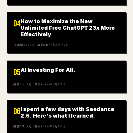
How to Maximize the New
04
Unlimited Free ChatGPT 23x More
Effectively
日本語
54.8万
表示
2026年8月07日
AI Investing For All.
05
英語
16.8万
表示
2026年8月07日
I spent a few days with Seedance
06
2.5. Here's what I learned.
英語
18.9万
表示
2026年8月06日