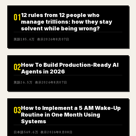
12 rules from 12 people who
01
manage trillions: how they stay
solvent while being wrong?
英語
185.6万
表示
2026年8月07日
How To Build Production-Ready AI
02
Agents in 2026
英語
26.5万
表示
2026年8月07日
How to Implement a 5 AM Wake-Up
03
Routine in One Month Using
Systems
日本語
569.6万
表示
2026年8月08日