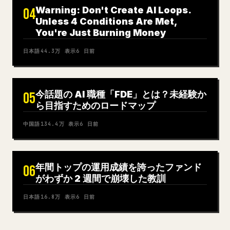
Warning: Don't Create AI Loops.
04
Unless 4 Conditions Are Met,
You're Just Burning Money
日本語
44.3万
表示
6 日前
今話題の AI 職種「FDE」とは？未経験か
05
ら目指すためのロードマップ
中国語
134.4万
表示
6 日前
年間トップの運用成績を誇ったファンド
06
がわずか 2 週間で崩壊した教訓
日本語
16.8万
表示
6 日前