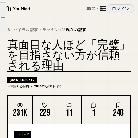
ログイン
仕事で本当に信頼される人は、完璧な人ではない。
YouMind
Article outline
仕事で信頼される人は、いつも完璧な人ではない。
概要
𝕏 バイラル記事トラッキング
/
現在の記事
一緒にいる人が安心して、相談できて、状況を読める人。
真面目な人ほど「完璧」
ユースケース
を目指さない方が信頼
される理由
スキル
@
KEN_COACH12
プロンプト
日本語
2 か月前 · 2026年5月31日
料金
231K
229
11
1
248
ダウンロード
TL;DR