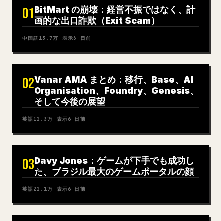
BitMart の崩壊：経営不振ではなく、計
01
画的な出口詐欺（Exit Scam）
中国語
13.7万
表示
6 日前
Vanar AMA まとめ：移行、Base、AI
02
Organisation、Foundry、Genesis、
そして今後の展望
英語
12.3万
表示
6 日前
Davy Jones：ゲームが下手でも成功し
03
た、ブラジル最大のゲームポータルの顔
英語
22.1万
表示
6 日前