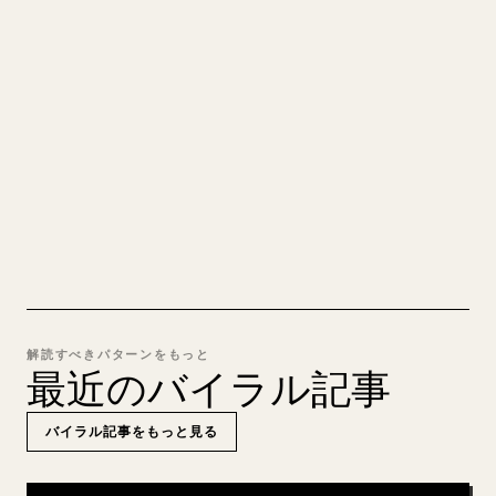
れいな 𝕏 記事に
自分の長文を投稿するとき、画像・表・コードブロ
ックを 𝕏 向けに整形するのは手間がかかります。
YouMind は Markdown 全体を、そのまま投稿でき
るきれいな 𝕏 記事に変換します。
MARKDOWN → 𝕏 を試す
解読すべきパターンをもっと
最近のバイラル記事
バイラル記事をもっと見る