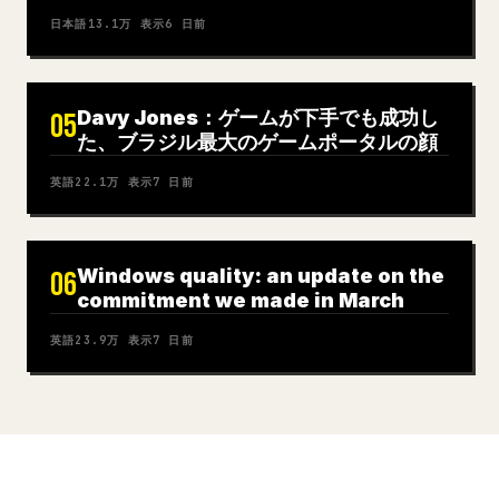
日本語
13.1万
表示
6 日前
Davy Jones：ゲームが下手でも成功し
05
た、ブラジル最大のゲームポータルの顔
英語
22.1万
表示
7 日前
Windows quality: an update on the
06
commitment we made in March
英語
23.9万
表示
7 日前