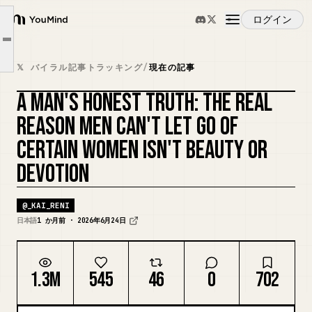
「あの子といると、
ログイン
でも、ある女性の前だけで、
YouMind
Article outline
”この感情”が「手放せない」に変わる。
概要
𝕏 バイラル記事トラッキング
/
現在の記事
全部、彼を”主語”にしてる。
A MAN'S HONEST TRUTH: THE REAL
逆に尽くす女性は、自分が主語。
ユースケース
REASON MEN CAN'T LET GO OF
CERTAIN WOMEN ISN'T BEAUTY OR
スキル
DEVOTION
プロンプト
@
_KAI_RENI
日本語
1 か月前 · 2026年6月24日
料金
1.3M
545
46
0
702
ダウンロード