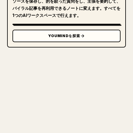
ソースを保存し、的を絞った質問をし、主張を要約して、
バイラル記事を再利用できるノートに変えます。すべてを
1つのAIワークスペースで行えます。
YOUMINDを探索
クリエイターのために
あなたの MARKDOWN をき
れいな 𝕏 記事に
自分の長文を投稿するとき、画像・表・コードブロ
ックを 𝕏 向けに整形するのは手間がかかります。