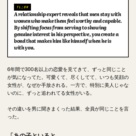
TL;DR
ブログ
A relationship expert reveals that men stay with
women who make them feel worthy and capable.
By shifting focus from serving to showing
更新情報
genuine interest in his perspective, you create a
bond that makes him like himself when he is
with you.
6年間で300名以上の恋愛を見てきて、ずっと同じこと
が気になってた。可愛くて、尽くしてて、いつも笑顔の
女性が、なぜか手放される。一方で、特別に美人じゃな
いのに、ずっと追われてる女性がいる。
その違いを男に聞きまくった結果、全員が同じことを言
った。
「あの子といると、