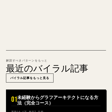
YouMind は Markdown 全体を、そのまま投稿でき
るきれいな 𝕏 記事に変換します。
MARKDOWN → 𝕏 を試す
解読すべきパターンをもっと
最近のバイラル記事
バイラル記事をもっと見る
未経験からグラフアーキテクトになる方
01
法（完全コース）
英語
20.4万
表示
7 日前