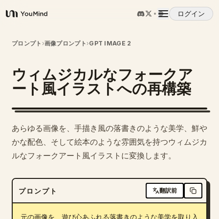
ログイン
YouMind
概要
プロンプト
›
画像プロンプト
›
GPT IMAGE 2
ウィムジカルなフォークア
ユースケース
ート風イラストへの再構築
スキル
あらゆる画像を、手描き風の落書きのような美学、鮮や
プロンプト
かな配色、そして絵本のような雰囲気を持つウィムジカ
ルなフォークアート風イラストに変換します。
料金
プロンプト
翻訳前
ダウンロード
元の画像を、遊び心あふれる落書きのような美学を取り入