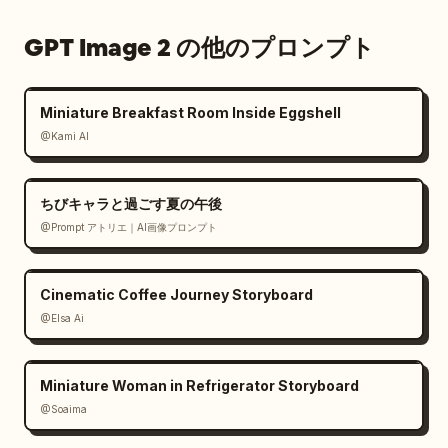
GPT Image 2 の他のプロンプト
Miniature Breakfast Room Inside Eggshell
@Kami AI
ちびキャラと過ごす夏の午後
@Prompt アトリエ｜AI画像プロンプト
Cinematic Coffee Journey Storyboard
@Elsa Ai
Miniature Woman in Refrigerator Storyboard
@Soaima