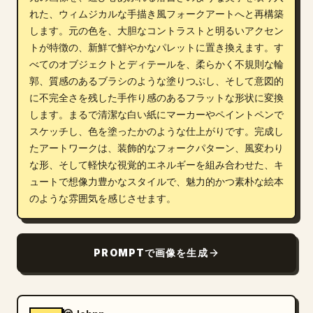
れた、ウィムジカルな手描き風フォークアートへと再構築
ブログ
します。元の色を、大胆なコントラストと明るいアクセン
トが特徴の、新鮮で鮮やかなパレットに置き換えます。す
更新情報
べてのオブジェクトとディテールを、柔らかく不規則な輪
郭、質感のあるブラシのような塗りつぶし、そして意図的
に不完全さを残した手作り感のあるフラットな形状に変換
します。まるで清潔な白い紙にマーカーやペイントペンで
スケッチし、色を塗ったかのような仕上がりです。完成し
たアートワークは、装飾的なフォークパターン、風変わり
な形、そして軽快な視覚的エネルギーを組み合わせた、キ
ュートで想像力豊かなスタイルで、魅力的かつ素朴な絵本
のような雰囲気を感じさせます。
PROMPTで画像を生成