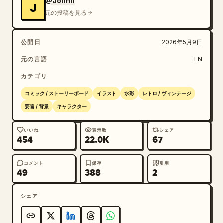
@Johnn
J
元の投稿を見る
公開日
2026年5月9日
元の言語
EN
カテゴリ
コミック / ストーリーボード
イラスト
水彩
レトロ / ヴィンテージ
要旨 / 背景
キャラクター
いいね
表示数
シェア
454
22.0K
67
コメント
保存
引用
49
388
2
シェア