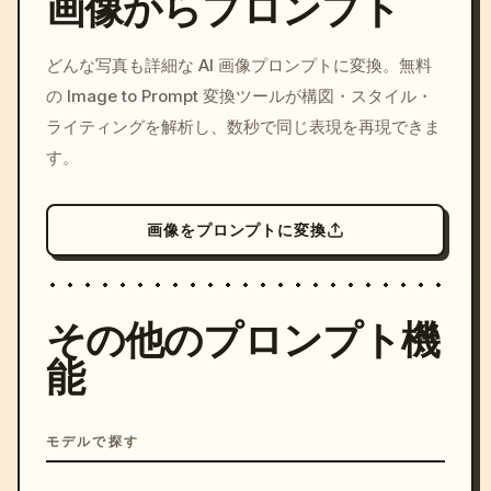
画像からプロンプト
/imagine prompt: cinemati
どんな写真も詳細な AI 画像プロンプトに変換。無料
c, cyberpunk sunset, neon
の Image to Prompt 変換ツールが構図・スタイル・
colors, 8k --v 6.0
ライティングを解析し、数秒で同じ表現を再現できま
す。
画像をプロンプトに変換
その他のプロンプト機
能
モデルで探す