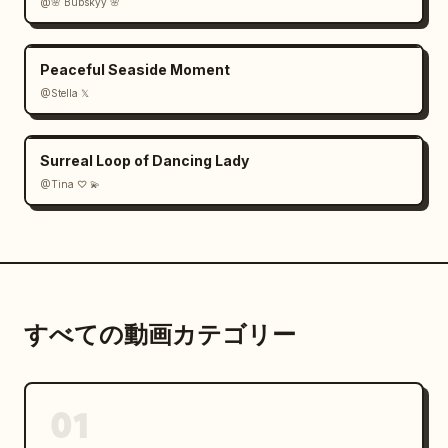
@🌸 Bubskyy 🌸
Peaceful Seaside Moment
@Stella 𝕏
Surreal Loop of Dancing Lady
@Tina ♡ 💫
すべての動画カテゴリー
01