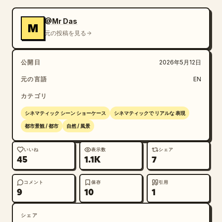
@Mr Das
M
元の投稿を見る
公開日
2026年5月12日
元の言語
EN
カテゴリ
シネマティック シーン ショーケース
シネマティックで リアルな 表現
都市景観 / 都市
自然 / 風景
いいね
表示数
シェア
45
1.1K
7
コメント
保存
引用
9
10
1
シェア