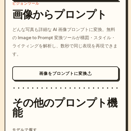
ビジョンツール
画像からプロンプト
/imagine prompt: cinemati
どんな写真も詳細な AI 画像プロンプトに変換。無料
c, cyberpunk sunset, neon
の Image to Prompt 変換ツールが構図・スタイル・
colors, 8k --v 6.0
ライティングを解析し、数秒で同じ表現を再現できま
す。
画像をプロンプトに変換
その他のプロンプト機
能
モデルで探す