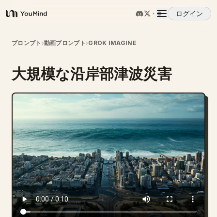
ログイン
YouMind
概要
プロンプト
›
動画プロンプト
›
GROK IMAGINE
大規模な沿岸部津波災害
ユースケース
スキル
プロンプト
料金
ダウンロード