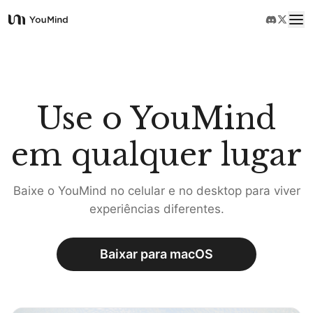
YouMind
Visão Geral
Casos de Uso
Use o YouMind
em qualquer lugar
Habilidades
Baixe o YouMind no celular e no desktop para viver
Prompts
experiências diferentes.
Preços
Baixar para macOS
Baixar