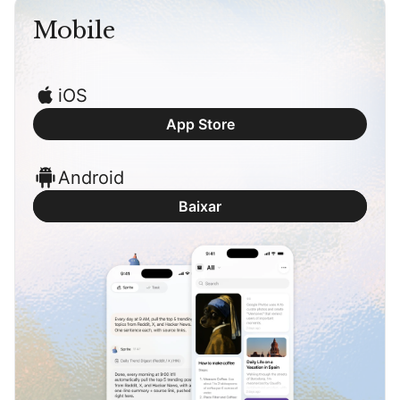
Mobile
Blog
Atualizações
iOS
App Store
Android
Baixar