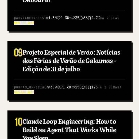
1.3M
1.3K
235
66
2.7K
@
ADRIANPUNK115
HÁ 7 DIAS
REMIXAR CAPA
09
Projeto Especial de Verão: Notícias
JAPONÊS
das Férias de Verão de Gakumas -
Edição de 31 de julho
319K
1.6K
250
8
125
@
GKMAS_OFFICIAL
HÁ 1 SEMANA
REMIXAR CAPA
10
Claude Loop Engineering: How to
INGLÊS
Build an Agent That Works While
You Sleep