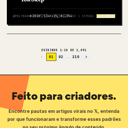
201K
134
15
8
354
@
POLYDAO
HÁ 1 SEMANA
REMIXAR CAPA
EXIBINDO 1-10 DE 2,091
01
02
…
210
Feito para criadores.
Encontre pautas em artigos virais no 𝕏, entenda
por que funcionaram e transforme esses padrões
no seu próximo ângulo de conteúdo.