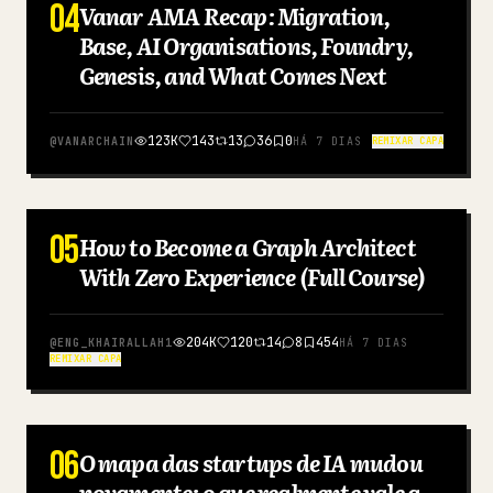
04
Vanar AMA Recap: Migration,
INGLÊS
Base, AI Organisations, Foundry,
Genesis, and What Comes Next
123K
143
13
36
0
@
VANARCHAIN
HÁ 7 DIAS
REMIXAR CAPA
05
How to Become a Graph Architect
INGLÊS
With Zero Experience (Full Course)
204K
120
14
8
454
@
ENG_KHAIRALLAH1
HÁ 7 DIAS
REMIXAR CAPA
06
O mapa das startups de IA mudou
INGLÊS
novamente: o que realmente vale a