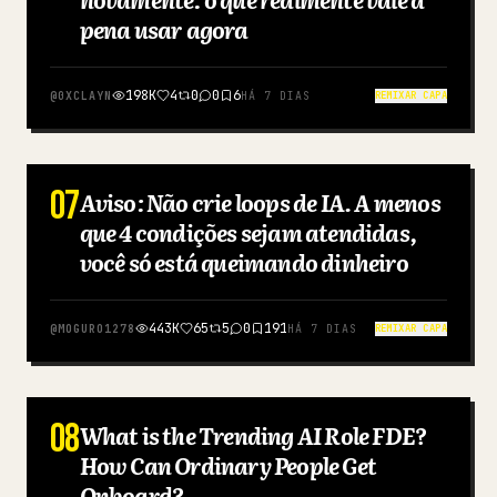
pena usar agora
198K
4
0
0
6
@
0XCLAYN
HÁ 7 DIAS
REMIXAR CAPA
07
Aviso: Não crie loops de IA. A menos
JAPONÊS
que 4 condições sejam atendidas,
você só está queimando dinheiro
443K
65
5
0
191
@
MOGURO1278
HÁ 7 DIAS
REMIXAR CAPA
08
What is the Trending AI Role FDE?
CHINÊS
How Can Ordinary People Get
Onboard?