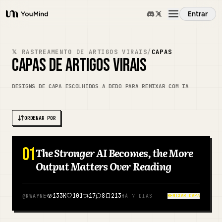
Entrar
YouMind
Visão Geral
𝕏 RASTREAMENTO DE ARTIGOS VIRAIS
/
CAPAS
CAPAS DE ARTIGOS VIRAIS
Casos de Uso
DESIGNS DE CAPA ESCOLHIDOS A DEDO PARA REMIXAR COM IA
Habilidades
ORDENAR POR
Prompts
01
The Stronger AI Becomes, the More
CHINÊS
Output Matters Over Reading
Preços
133K
101
17
8
213
@
RWAYNE
HÁ 7 DIAS
REMIXAR CAPA
Baixar