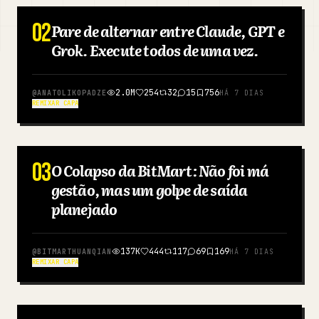
Blog
02
Pare de alternar entre Claude, GPT e
INGLÊS
Grok. Execute todos de uma vez.
Atualizações
2.0M
254
32
15
756
@
ANATOLIKOPADZE
HÁ 7 DIAS
REMIXAR CAPA
03
O Colapso da BitMart: Não foi má
CHINÊS
gestão, mas um golpe de saída
planejado
137K
444
117
69
169
@
BITMARTHUANQIAN
HÁ 7 DIAS
REMIXAR CAPA