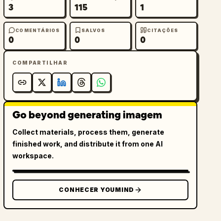
3
115
1
COMENTÁRIOS
SALVOS
CITAÇÕES
0
0
0
COMPARTILHAR
Go beyond generating imagem
Collect materials, process them, generate
finished work, and distribute it from one AI
workspace.
CONHECER YOUMIND