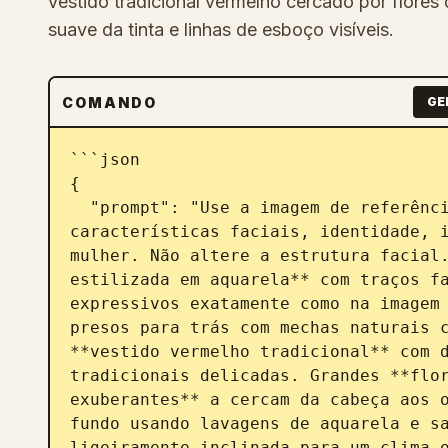
vestido tradicional vermelho cercado por flores
suave da tinta e linhas de esboço visíveis.
COMANDO
GE
```json

{

  "prompt": "Use a imagem de referência carregada para **preservar 100% das 
características faciais, identidade, i
mulher. Não altere a estrutura facial.
estilizada em aquarela** com traços fa
expressivos exatamente como na imagem 
presos para trás com mechas naturais c
**vestido vermelho tradicional** com d
tradicionais delicadas. Grandes **flor
exuberantes** a cercam da cabeça aos o
fundo usando lavagens de aquarela e sa
ligeiramente inclinada para um clima o