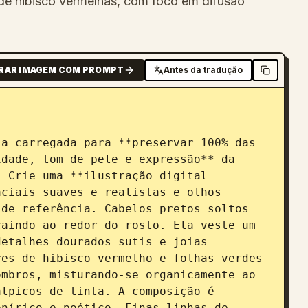
 de hibisco vermelhas, com foco em difusão
RAR IMAGEM COM PROMPT
Antes da tradução
dade, tom de pele e expressão** da 
 Crie uma **ilustração digital 
ciais suaves e realistas e olhos 
de referência. Cabelos pretos soltos 
aindo ao redor do rosto. Ela veste um 
etalhes dourados sutis e joias 
es de hibisco vermelho e folhas verdes 
mbros, misturando-se organicamente ao 
lpicos de tinta. A composição é 
nírico e poético. Finas linhas de 