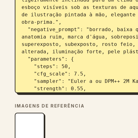
esboço visíveis sob as texturas de aqu
de ilustração pintada à mão, elegante 
obra-prima.",

  "negative_prompt": "borrado, baixa qualidade, deformado, membros extras, 
anatomia ruim, marca d'água, sobreposi
superexposto, subexposto, rosto feio, 
alterada, iluminação forte, pele plást
  "parameters": {

    "steps": 50,

    "cfg_scale": 7.5,

    "sampler": "Euler a ou DPM++ 2M Karras",

    "strength": 0.55,

    "noise": 0.3,

    "width": 832,

IMAGENS DE REFERÊNCIA
    "height": 1216,

    "aspect_ratio": "2:3"

  },

  "usage_instructions": "Carregue sua imagem no modo img2img ou de 