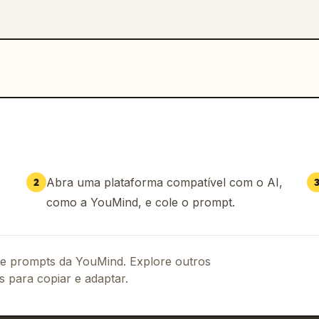
–0.6 para manter **100% de 
ca o estilo de ilustração em aquarela. 
 pequenas variações de pose ou fundo."

Abra uma plataforma compatível com o AI,
2
como a YouMind, e cole o prompt.
 de prompts da YouMind. Explore outros
s para copiar e adaptar.