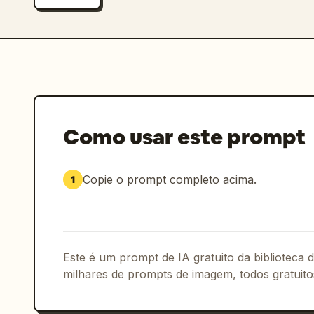
referência. Mantenha a força entre 0.5
correspondência facial** enquanto apli
Aumente ligeiramente apenas se desejar
}

```
Como usar este prompt
Copie o prompt completo acima.
1
Este é um prompt de IA gratuito da biblioteca
milhares de prompts de imagem, todos gratuito