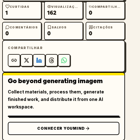
CURTIDAS
VISUALIZAÇÕES
COMPARTILHAMENTOS
1
162
0
COMENTÁRIOS
SALVOS
CITAÇÕES
0
0
0
COMPARTILHAR
Go beyond generating imagem
Collect materials, process them, generate
finished work, and distribute it from one AI
workspace.
CONHECER YOUMIND