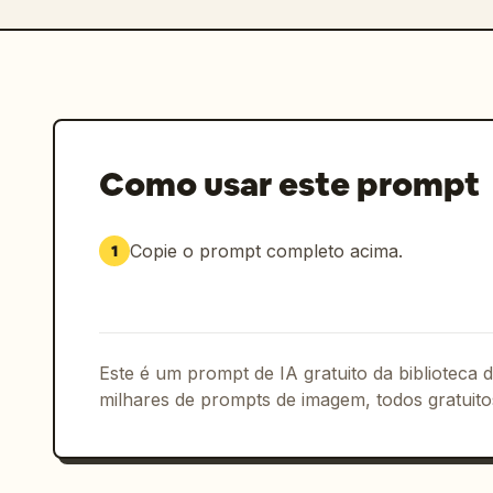
  "composition": "close-up ou plano médio, foco centralizado no rosto",

  "reference_strength": 0.9

}

```
Como usar este prompt
Copie o prompt completo acima.
1
Este é um prompt de IA gratuito da biblioteca
milhares de prompts de imagem, todos gratuito