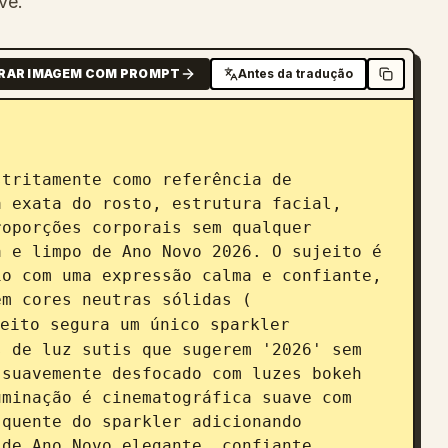
ve.
RAR IMAGEM COM PROMPT
Antes da tradução
 exata do rosto, estrutura facial, 
oporções corporais sem qualquer 
 e limpo de Ano Novo 2026. O sujeito é 
o com uma expressão calma e confiante, 
em cores neutras sólidas (
eito segura um único sparkler 
 de luz sutis que sugerem '2026' sem 
suavemente desfocado com luzes bokeh 
minação é cinematográfica suave com 
quente do sparkler adicionando 
de Ano Novo elegante, confiante, 