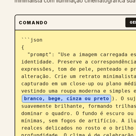
minimalista com iluminação cinematográfica sua
COMANDO
GE
```json

{

  "prompt": "Use a imagem carregada estritamente como referência de 
identidade. Preserve a correspondência
expressões, tom de pele, penteado e pr
alteração. Crie um retrato minimalista
capturado em um close-up ou plano médi
vestindo uma roupa moderna e simples 
branco, bege, cinza ou preto
). O suj
suavemente brilhante, formando trilhas
dominar o quadro. O fundo é escuro ou 
mínimas, sem fogos de artifício. A ilu
realces delicados no rosto e o brilho 
profundidade. O clima é de celebração 