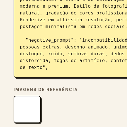
moderna e premium. Estilo de fotografi
natural, gradação de cores profissiona
Renderize em altíssima resolução, perf
postagem minimalista em redes sociais.
  "negative_prompt": "incompatibilidade facial, mudança de identidade, 
pessoas extras, desenho animado, anime
desfoque, ruído, sombras duras, dedos 
distorcida, fogos de artifício, confet
de texto",

  "style": "fotografia realista cinematográfica minimalista",

  "mood": "Ano Novo 2026 limpo, confiante e elegante",

IMAGENS DE REFERÊNCIA
  "lighting": "iluminação cinematográfica suave com brilho sutil de 
sparkler",

  "background": "fundo minimalista escuro com bokeh suave",

  "render_quality": "resolução ultra alta, qualidade limpa para redes 
sociais",
