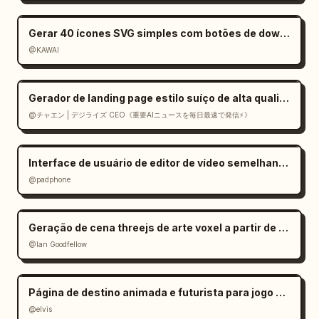
Gerar 40 ícones SVG simples com botões de download
@KAWAI
Gerador de landing page estilo suíço de alta qualidade em React
@チャエン | デジライズ CEO《重要AIニュースを毎日最速で発信⚡️》
Interface de usuário de editor de vídeo semelhante ao CapCut no Gemini
@padphone
Geração de cena threejs de arte voxel a partir de imagem
@Ian Goodfellow
Página de destino animada e futurista para jogo de IA
@elvis