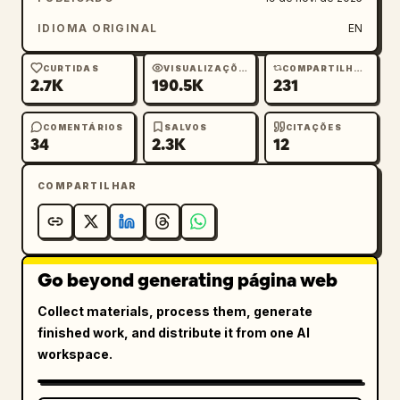
IDIOMA ORIGINAL
EN
CURTIDAS
VISUALIZAÇÕES
COMPARTILHAMENTOS
2.7K
190.5K
231
COMENTÁRIOS
SALVOS
CITAÇÕES
34
2.3K
12
COMPARTILHAR
Go beyond generating página web
Collect materials, process them, generate
finished work, and distribute it from one AI
workspace.