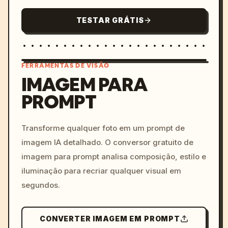
TESTAR GRÁTIS
FERRAMENTAS DE VISÃO
IMAGEM PARA
PROMPT
/imagine prompt: cinemati
c, cyberpunk sunset, neon
colors, 8k --v 6.0
Transforme qualquer foto em um prompt de
imagem IA detalhado. O conversor gratuito de
imagem para prompt analisa composição, estilo e
iluminação para recriar qualquer visual em
segundos.
CONVERTER IMAGEM EM PROMPT