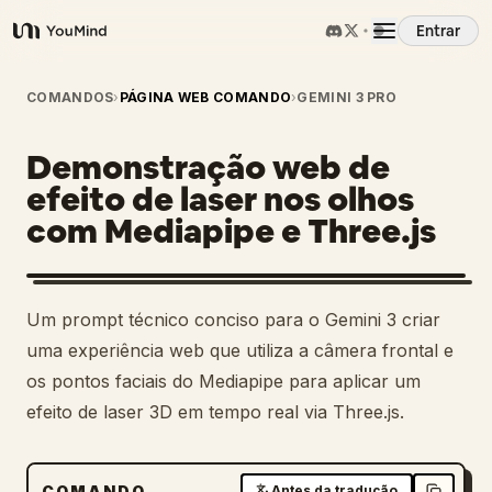
Entrar
YouMind
Visão Geral
COMANDOS
›
PÁGINA WEB COMANDO
›
GEMINI 3 PRO
Demonstração web de
Casos de Uso
efeito de laser nos olhos
com Mediapipe e Three.js
Habilidades
Prompts
Um prompt técnico conciso para o Gemini 3 criar
uma experiência web que utiliza a câmera frontal e
Preços
os pontos faciais do Mediapipe para aplicar um
efeito de laser 3D em tempo real via Three.js.
Baixar
COMANDO
Antes da tradução