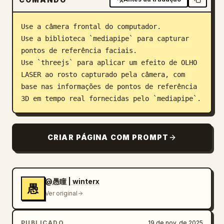
Blog
Use a câmera frontal do computador.

Use a biblioteca `mediapipe` para capturar 
Atualizações
pontos de referência faciais.

Use `threejs` para aplicar um efeito de OLHO 
LASER ao rosto capturado pela câmera, com 
base nas informações de pontos de referência 
3D em tempo real fornecidas pelo `mediapipe`.
CRIAR PÁGINA COM PROMPT
@愚瞳 | winterx
愚
Ver original
PUBLICADO
19 de nov. de 2025