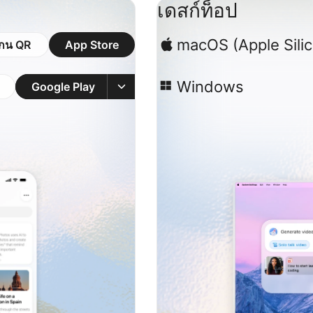
เดสก์ท็อป
macOS (Apple Sili
กน QR
App Store
Windows
Google Play