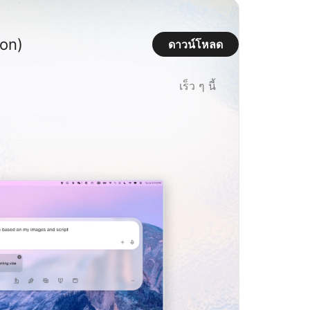
con)
ดาวน์โหลด
เร็ว ๆ นี้