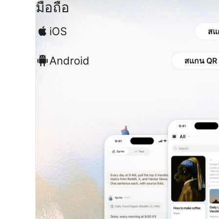
มือถือ
iOS
สแ
Android
สแกน QR