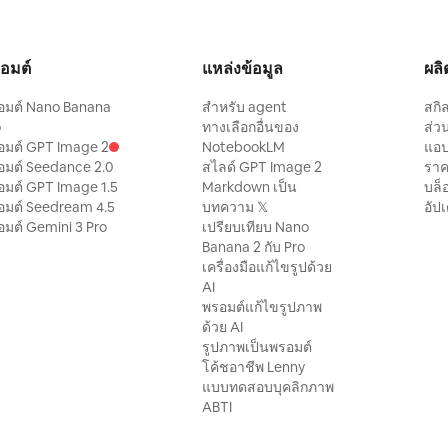
อมต์
แหล่งข้อมูล
ผลิ
อมต์ Nano Banana
สำหรับ agent
สกิ
o
ทางเลือกอื่นของ
ส่ว
อมต์ GPT Image 2
NotebookLM
แอ
อมต์ Seedance 2.0
สไลด์ GPT Image 2
รา
อมต์ GPT Image 1.5
Markdown เป็น
บล็
อมต์ Seedream 4.5
บทความ 𝕏
อัป
มต์ Gemini 3 Pro
เปรียบเทียบ Nano
Banana 2 กับ Pro
เครื่องมือแก้ไขรูปด้วย
AI
พรอมต์แก้ไขรูปภาพ
ด้วย AI
รูปภาพเป็นพรอมต์
โค้ชอาชีพ Lenny
แบบทดสอบบุคลิกภาพ
ABTI