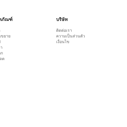
ตภัณฑ์
บริษัท
ล
ติดต่อเรา
นขยาย
ความเป็นส่วนตัว
ป
เงื่อนไข
คา
อก
เดต