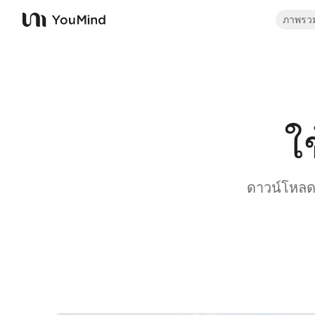
ภาพรว
YouMind
ใ
ดาวน์โหลด